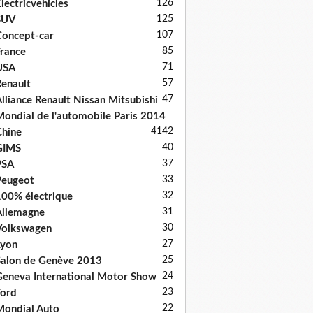
126
lectricvehicles
125
SUV
107
oncept-car
85
rance
71
USA
57
enault
47
lliance Renault Nissan Mitsubishi
ondial de l'automobile Paris 2014
41
42
hine
40
GIMS
37
PSA
33
Peugeot
32
00% électrique
31
llemagne
30
Volkswagen
27
Lyon
25
alon de Genève 2013
24
eneva International Motor Show
23
ord
22
ondial Auto