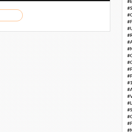
#E
#
#C
#F
#
#R
#A
#M
#C
#
#
#
#1
#A
#
#
#S
#G
#F
#M