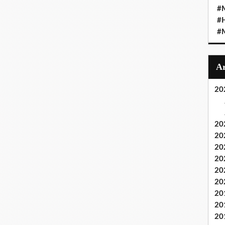
#M
#
#M
20
20
20
20
20
20
20
20
20
20