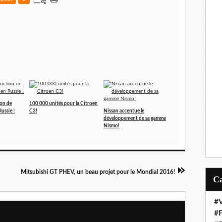
ion de
100 000 unités pour la Citroen
ussie !
C3!
Nissan accentue le
développement de sa gamme
Nismo!
Mitsubishi GT PHEV, un beau projet pour le Mondial 2016!
#V
#F