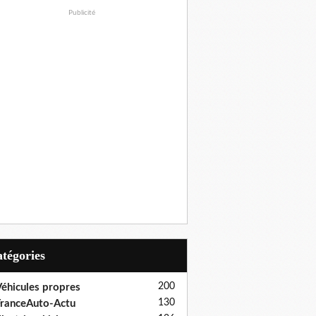
Publicité
Catégories
200
éhicules propres
130
ranceAuto-Actu