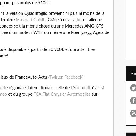
oppant pas moins de 510ch.
t la version Quadrifoglio provient ni plus ni moins de la
 dernière
Maserati Ghibli
! Grâce à cela, la belle italienne
secondes soit la même chose qu'une Mercedes AMG-GTS,
quipée d'un moteur W12 ou même une Koenigsegg Agera de
le disponible à partir de 30 900€ et qui atteint les
ante!
S
ciaux de FranceAuto-Actu (
Twitter
,
Facebook
)
le régionale, internationale, celle de l'écomobilité ainsi
omeo
et du groupe
FCA Fiat Chrysler Automobiles
sur