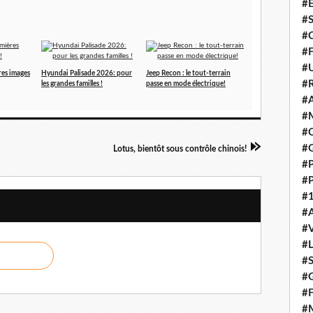
#E
#
#C
#F
#
res images
Hyundai Palisade 2026: pour
Jeep Recon : le tout-terrain
#R
les grandes familles !
passe en mode électrique!
#A
#M
#C
#
Lotus, bientôt sous contrôle chinois!
#
#
#1
#A
#
#
#S
#G
#F
#M