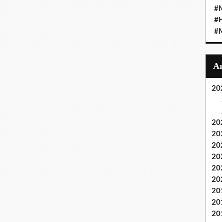
#M
#
#M
20
20
20
20
20
20
20
20
20
20