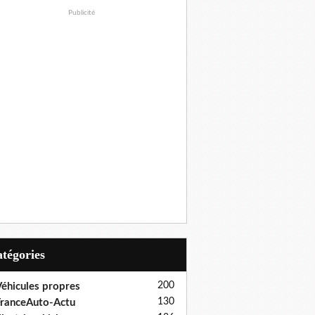
Publicité
Catégories
200
éhicules propres
130
ranceAuto-Actu