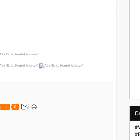
post
0
#V
#F