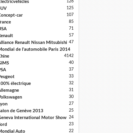
126
lectricvehicles
125
SUV
107
oncept-car
85
rance
71
USA
57
enault
47
lliance Renault Nissan Mitsubishi
ondial de l'automobile Paris 2014
41
42
hine
40
GIMS
37
PSA
33
Peugeot
32
00% électrique
31
llemagne
30
Volkswagen
27
Lyon
25
alon de Genève 2013
24
eneva International Motor Show
23
ord
22
ondial Auto