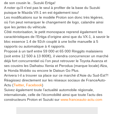
de son cousin le...Suzuki Ertiga!
A noter qu'il n'est pas le seul à profiter de la base du Suzuki
puisque le Mazda VX-1 en est également issu!
Les modifications sur le modèle Proton son donc très légères,
où l'on peut remarquer le changement de logo, calandre ainsi
que les jantes du véhicule.
Côté motorisation, le petit monospace reprend également les
caractéristiques de l'Ertiga d'origine ainsi que du VX-1, à savoir le
bloc essence 1.4 de 92ch couplé à une boîte manuelle à 5
rapports ou automatique à 4 rapports.
Proposé à un tarif entre 59 000 et 65 000 Ringgits malaisiens
(soit entre 12 500 à 13 800€), il viendra concurrencer un marché
déjà fort concurrentiel où l'on peut retrouver le Toyota Avanza et
ses cousins les Daihatsu Xenia et Perodua (marque locale) Alza,
le Honda Mobilio ou encore le Datsun Go Plus.
Arrivera t-il a trouver sa place sur ce marché d'Asie du Sud-Est?!
Réagissez directement sur les réseaux sociaux de FranceAuto-
Actu (
Twitter
,
Facebook
)
Suivez également toute l’actualité automobile régionale,
internationale, celle de l'écomobilité ainsi que toute l'actu des
constructeurs Proton et Suzuki sur
www.franceauto-actu.com