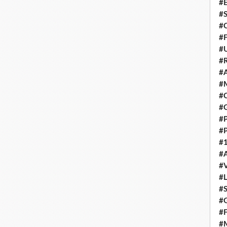
#E
#
#C
#F
#
#R
#A
#M
#C
#
#
#
#1
#A
#
#
#S
#G
#F
#M