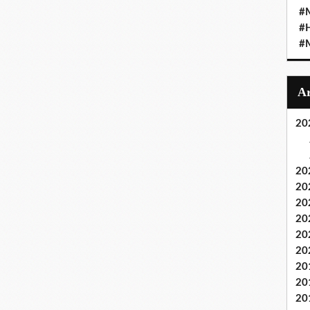
#M
#
#M
20
20
20
20
20
20
20
20
20
20