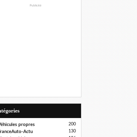
Publicité
Catégories
200
éhicules propres
130
ranceAuto-Actu