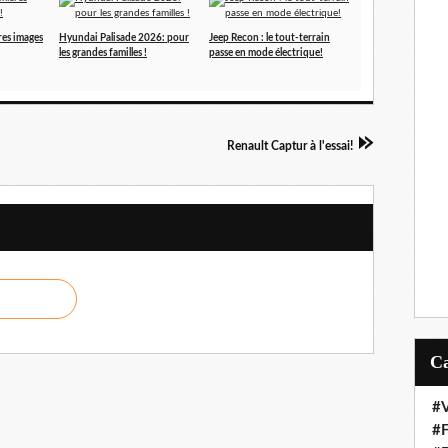
res images
Hyundai Palisade 2026: pour
Jeep Recon : le tout-terrain
les grandes familles !
passe en mode électrique!
Renault Captur à l'essai!
#V
#F