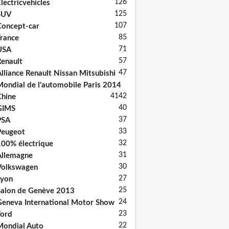
126
lectricvehicles
125
SUV
107
oncept-car
85
rance
71
USA
57
enault
47
lliance Renault Nissan Mitsubishi
ondial de l'automobile Paris 2014
41
42
hine
40
GIMS
37
PSA
33
Peugeot
32
00% électrique
31
llemagne
30
Volkswagen
27
Lyon
25
alon de Genève 2013
24
eneva International Motor Show
23
ord
22
ondial Auto