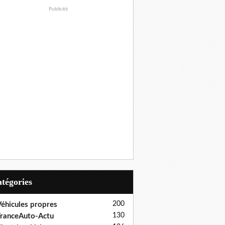
Publicité
Catégories
200
éhicules propres
130
ranceAuto-Actu