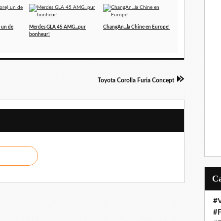
) un de
Merdes GLA 45 AMG...pur
ChangAn...la Chine en Europe!
bonheur!
Toyota Corolla Furia Concept
#V
#F