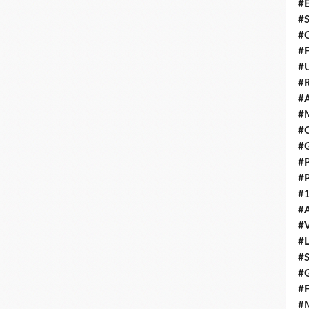
#E
#
#C
#F
#
#R
#A
#M
#C
#
#
#
#1
#A
#
#
#S
#G
#F
#M