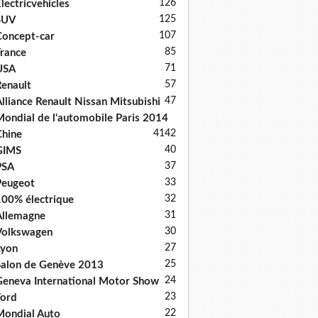
126
lectricvehicles
125
SUV
107
oncept-car
85
rance
71
USA
57
enault
47
lliance Renault Nissan Mitsubishi
ondial de l'automobile Paris 2014
41
42
hine
40
GIMS
37
PSA
33
Peugeot
32
00% électrique
31
llemagne
30
Volkswagen
27
Lyon
25
alon de Genève 2013
24
eneva International Motor Show
23
ord
22
ondial Auto