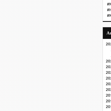
#M
#
#M
20
20
20
20
20
20
20
20
20
20