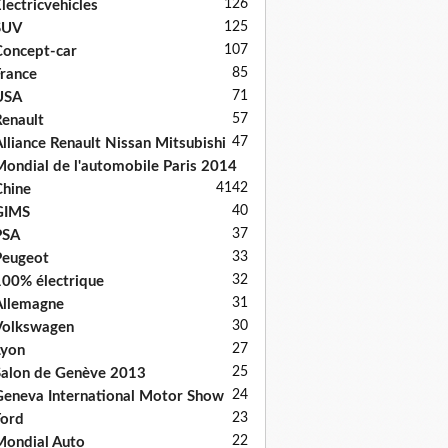
126
lectricvehicles
125
SUV
107
oncept-car
85
rance
71
USA
57
enault
47
lliance Renault Nissan Mitsubishi
ondial de l'automobile Paris 2014
41
42
hine
40
GIMS
37
PSA
33
Peugeot
32
00% électrique
31
llemagne
30
Volkswagen
27
Lyon
25
alon de Genève 2013
24
eneva International Motor Show
23
ord
22
ondial Auto