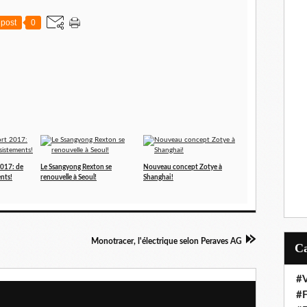
post
0
2017: de
Le Ssangyong Rexton se
Nouveau concept Zotye à
nts!
renouvelle à Seoul!
Shanghai!
Monotracer, l'électrique selon Peraves AG
#V
#F