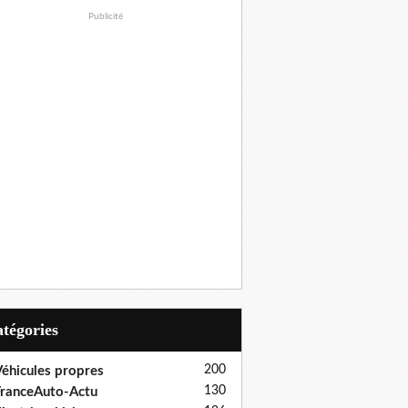
Publicité
Catégories
200
éhicules propres
130
ranceAuto-Actu