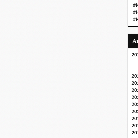
#M
#
#M
20
20
20
20
20
20
20
20
20
20