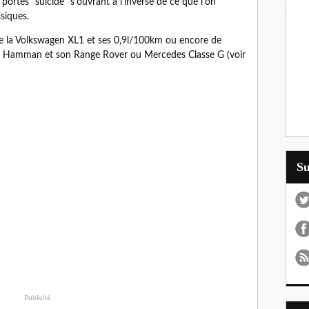
ortes "suicide" s'ouvrant à l'inverse de ce que l'on
siques.
e la Volkswagen XL1 et ses 0,9l/100km ou encore de
e Hamman et son Range Rover ou Mercedes Classe G (voir
S
Publicité