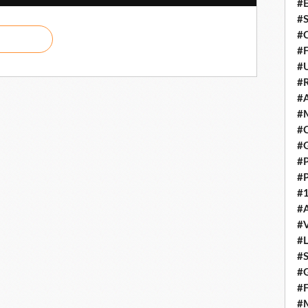
#E
#
#C
#F
#
#R
#A
#M
#C
#
#
#
#1
#A
#
#
#S
#G
#F
#M