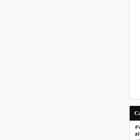
#V
#F