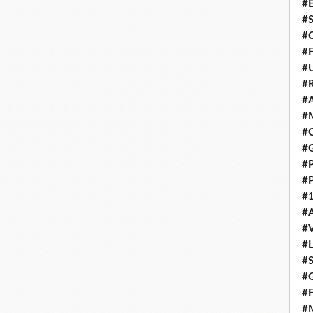
#E
#
#C
#F
#
#R
#A
#M
#C
#
#
#
#1
#A
#
#
#S
#G
#F
#M