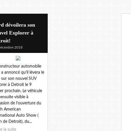
d dévoilera son
vel Explorer à
roit!
Décembre 2018
onstructeur automobile
 a annoncé qu'il lèvera le
e sur son nouvel SUV
orer à Detroit le 9
ier prochain. Le véhicule
 ensuite visible à
casion de l'ouverture du
th American
rnational Auto Show (
n de Detroit), du...
re la suite