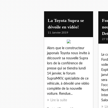
naias 2019
La Toyota Supra se
For
dévoile en vidéo!
nou
11 Janvier 2019
Det
27 
Alors que le constructeur
japonais Toyota nous invite à
Le c
découvrir sa nouvelle Supra
Ford
lors de la conférence de
voil
presse qui se tiendra lundi
Expl
14 janvier, le forum
janv
SupraMKV, spécialiste de ce
sera
véhicule, à dévoilé une vidéo
l'oc
complète de la nouvelle
Nor
voiture. Rendue...
Inte
Lire la suite
Salo
Li