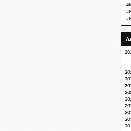
#M
#
#M
20
20
20
20
20
20
20
20
20
20