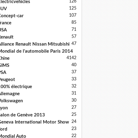
126
lectricvehicles
125
SUV
107
oncept-car
85
rance
71
USA
57
enault
47
lliance Renault Nissan Mitsubishi
ondial de l'automobile Paris 2014
41
42
hine
40
GIMS
37
PSA
33
Peugeot
32
00% électrique
31
llemagne
30
Volkswagen
27
Lyon
25
alon de Genève 2013
24
eneva International Motor Show
23
ord
22
ondial Auto