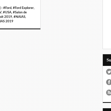
) :
#Ford
,
#Ford Explorer
,
V
,
#USA
,
#Salon de
oit 2019
,
#NAIAS
,
IAS 2019
S