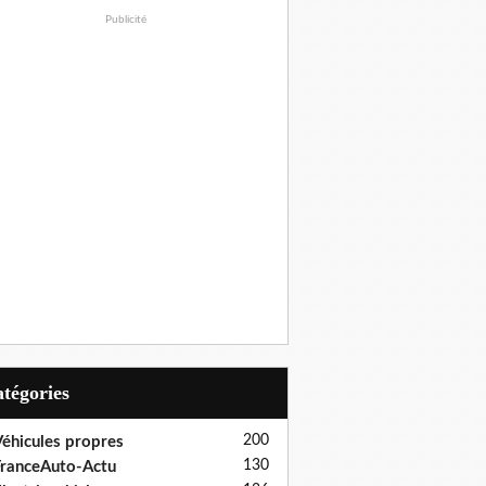
Publicité
Catégories
200
éhicules propres
130
ranceAuto-Actu