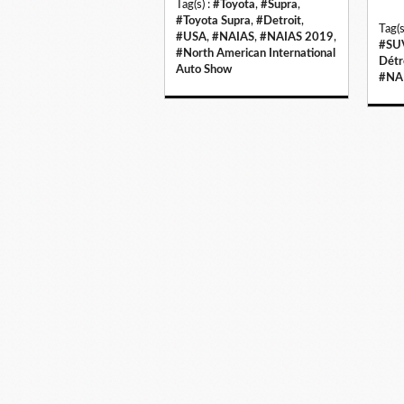
Tag(s) :
#Toyota
,
#Supra
,
#Toyota Supra
,
#Detroit
,
Tag(s
#USA
,
#NAIAS
,
#NAIAS 2019
,
#SU
#North American International
Détr
Auto Show
#NA