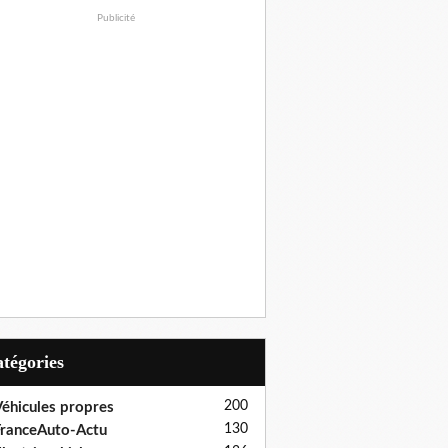
Publicité
Catégories
200
éhicules propres
130
ranceAuto-Actu