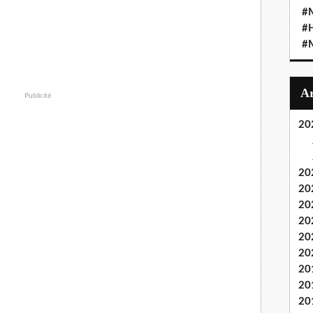
#M
#
#M
Publicité
20
20
20
20
20
20
20
20
20
20