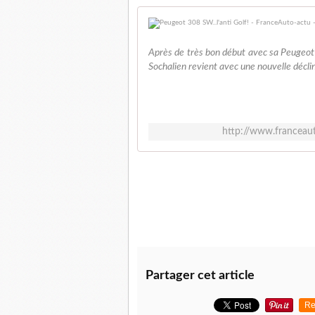
Après de très bon début avec sa Peugeot 3
Sochalien revient avec une nouvelle décli
http://www.franceau
Partager cet article
Re