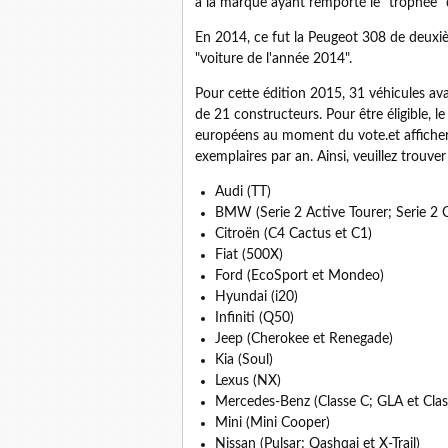
à la marque ayant remporté le "trophée" 
En 2014, ce fut la Peugeot 308 de deuxièm
"voiture de l'année 2014".
Pour cette édition 2015, 31 véhicules av
de 21 constructeurs. Pour être éligible, 
européens au moment du vote.et afficher
exemplaires par an. Ainsi, veuillez trouve
Audi (TT)
BMW (Serie 2 Active Tourer; Serie 2 
Citroën (C4 Cactus et C1)
Fiat (500X)
Ford (EcoSport et Mondeo)
Hyundai (i20)
Infiniti (Q50)
Jeep (Cherokee et Renegade)
Kia (Soul)
Lexus (NX)
Mercedes-Benz (Classe C; GLA et Cla
Mini (Mini Cooper)
Nissan (Pulsar; Qashqai et X-Trail)