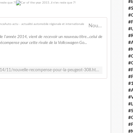
#E
#
#C
#F
Nouvelle récompense pour la Peugeot 308! - FranceAuto-actu - actualité automobile régionale et internationale
#
#R
de l'année 2014, vient de recevoir un nouveau titre...celui de
#A
écompense pour cette rivale de la Volkswagen Go...
#M
#C
#
#
http://www.franceauto-actu.com/2014/11/nouvelle-recompense-pour-la-peugeot-308.html
#
#1
#A
#
#
#S
#G
#F
#M