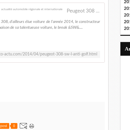
20
20
Peugeot 308 SW...l'anti Golf! - FranceAuto-actu - actualité automobile régionale et internationale
20
08, d'ailleurs élue voiture de l'année 2014, le constructeur
20
naison de sa talentueuse voiture, le break &SW&....
20
to-actu.com/2014/04/peugeot-308-sw-l-anti-golf.html
post
0