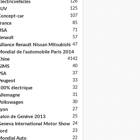
126
lectricvehicles
125
SUV
107
oncept-car
85
rance
71
USA
57
enault
47
lliance Renault Nissan Mitsubishi
ondial de l'automobile Paris 2014
41
42
hine
40
GIMS
37
PSA
33
Peugeot
32
00% électrique
31
llemagne
30
Volkswagen
27
Lyon
25
alon de Genève 2013
24
eneva International Motor Show
23
ord
22
ondial Auto