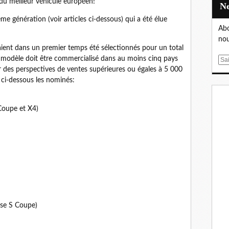
du meilleur véhicule européen!
e génération (voir articles ci-dessous) qui a été élue
Abo
nou
aient dans un premier temps été sélectionnés pour un total
le modèle doit être commercialisé dans au moins cinq pays
E
 des perspectives de ventes supérieures ou égales à 5 000
m
r ci-dessous les nominés:
a
i
l
Coupe et X4)
sse S Coupe)