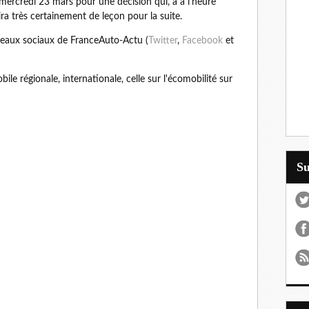
mercredi 23 mars pour une décision qui, a à l'heure
ira très certainement de leçon pour la suite.
réseaux sociaux de FranceAuto-Actu (
Twitter
,
Facebook
et
ile régionale, internationale, celle sur l'écomobilité sur
S