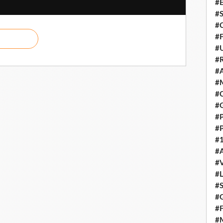
#E
#
#C
#F
#
#R
#A
#M
#C
#
#
#
#1
#A
#
#
#S
#G
#F
#M