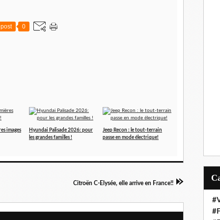
post
0
res images
Hyundai Palisade 2026: pour
Jeep Recon : le tout-terrain
les grandes familles !
passe en mode électrique!
Citroën C-Elysée, elle arrive en France!!
#V
#F