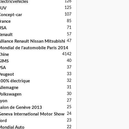
126
lectricvehicles
125
SUV
107
oncept-car
85
rance
71
USA
57
enault
47
lliance Renault Nissan Mitsubishi
ondial de l'automobile Paris 2014
41
42
hine
40
GIMS
37
PSA
33
Peugeot
32
00% électrique
31
llemagne
30
Volkswagen
27
Lyon
25
alon de Genève 2013
24
eneva International Motor Show
23
ord
22
ondial Auto