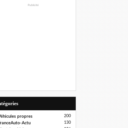
Publicité
Catégories
200
éhicules propres
130
ranceAuto-Actu