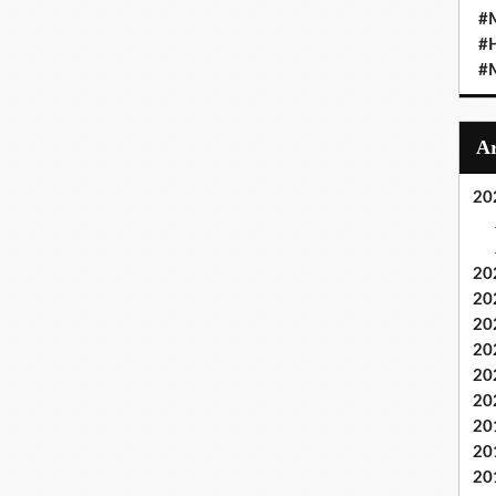
#M
#
#M
20
20
20
20
20
20
20
20
20
20