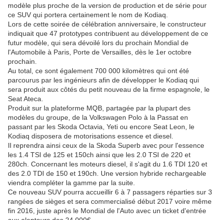
modèle plus proche de la version de production et de série pour
ce SUV qui portera certainement le nom de Kodiaq.
Lors de cette soirée de célébration anniversaire, le constructeur
indiquait que 47 prototypes contribuent au développement de ce
futur modèle, qui sera dévoilé lors du prochain Mondial de
l'Automobile à Paris, Porte de Versailles, dès le 1er octobre
prochain.
Au total, ce sont également 700 000 kilomètres qui ont été
parcourus par les ingénieurs afin de développer le Kodiaq qui
sera produit aux côtés du petit nouveau de la firme espagnole, le
Seat Ateca.
Produit sur la plateforme MQB, partagée par la plupart des
modèles du groupe, de la Volkswagen Polo à la Passat en
passant par les Skoda Octavia, Yeti ou encore Seat Leon, le
Kodiaq disposera de motorisations essence et diesel.
Il reprendra ainsi ceux de la Skoda Superb avec pour l'essence
les 1.4 TSI de 125 et 150ch ainsi que les 2.0 TSI de 220 et
280ch. Concernant les moteurs diesel, il s'agit du 1.6 TDI 120 et
des 2.0 TDI de 150 et 190ch. Une version hybride rechargeable
viendra compléter la gamme par la suite.
Ce nouveau SUV pourra accueillir 6 à 7 passagers réparties sur 3
rangées de sièges et sera commercialisé début 2017 voire même
fin 2016, juste après le Mondial de l'Auto avec un ticket d'entrée