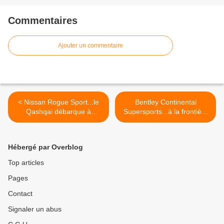
Commentaires
Ajouter un commentaire
< Nissan Rogue Sport...le
Bentley Continental
Qashqai débarque à
Supersports...à la frontière
Détroit!
de l'extrême! >
Hébergé par Overblog
Top articles
Pages
Contact
Signaler un abus