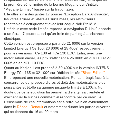
la première série limitée de la berline Megane qui s'intitule
"Megane Limited" basée sur la finition Zen.
Elle offre ainsi des jantes 17 pouces "Exception Dark Anthracite",
les vitres arrière et latérales surteintées, les rétroviseurs
rabattables électriquement avec leur coque Noir Etoilé. A
l'intérieur cette série limitée reprend la navigation R-Link2 associé
à un écran 7 pouces ainsi qu'un frein de parking à assistance
électrique.
Cette version est proposée à partir de 21 600€ sur la version
Limited Energy TCe 100, 23 800€ et 25 400€ respectivement
pour les versions TCe 130 et TCe 130 EDC. Enfin, avec une
motorisation diesel, les prix s'affichent à 26 000€ en dCi 110 et 27
600€ en en dCi 110 EDC.
Quant au Kadjar, il est proposé à 30 400€ sur la version INTENS
Energy TCe 165 et 32 100€ sur l'édition limitée
"Black Edition"
.
En proposant une nouvelle motorisation, Renault réagit face à la
concurrence qui propose d'ores et déjà des motorisations plus
puissantes et étoffe sa gamme jusque-là limitée à 130ch. Nul
doute que cette évolution lui permettra d'élargir sa clientèle et
d'accentuer le succès commercial rencontré par ce véhicule.
L'ensemble de ces informations est à retrouvé bien évidemment
dans le
Réseau Renault
et notamment durant les portes ouvertes
qui se tiennent du 16 au 20 mars.