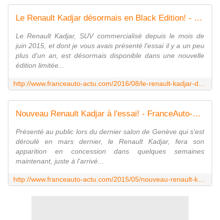
Le Renault Kadjar désormais en Black Edition! - FranceAuto-actu - actualité automobile régionale et internationale
Le Renault Kadjar, SUV commercialisé depuis le mois de
juin 2015, et dont je vous avais présenté l'essai il y a un peu
plus d'un an, est désormais disponible dans une nouvelle
édition limitée...
http://www.franceauto-actu.com/2016/08/le-renault-kadjar-desormais-en-black-edition.html
Nouveau Renault Kadjar à l'essai! - FranceAuto-actu - actualité automobile régionale et internationale
Présenté au public lors du dernier salon de Genève qui s'est
déroulé en mars dernier, le Renault Kadjar, fera son
apparition en concession dans quelques semaines
maintenant, juste à l'arrivé...
http://www.franceauto-actu.com/2015/05/nouveau-renault-kadjar-a-l-essai.html