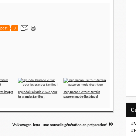
post
0
res images
Hyundai Palisade 2026: pour
Jeep Recon : le tout-terrain
les grandes familles !
passe en mode électrique!
#V
Volkswagen Jetta...une nouvelle génération en préparation!
#F