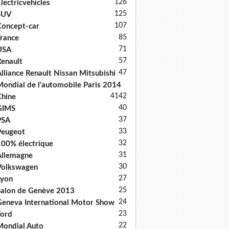
126
lectricvehicles
125
SUV
107
oncept-car
85
rance
71
USA
57
enault
47
lliance Renault Nissan Mitsubishi
ondial de l'automobile Paris 2014
41
42
hine
40
GIMS
37
PSA
33
Peugeot
32
00% électrique
31
llemagne
30
Volkswagen
27
Lyon
25
alon de Genève 2013
24
eneva International Motor Show
23
ord
22
ondial Auto