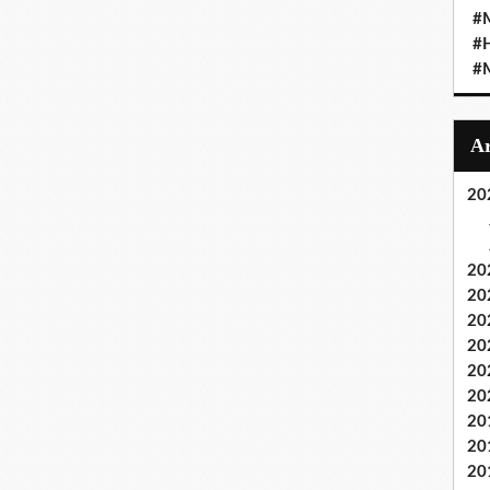
#M
#
#M
20
20
20
20
20
20
20
20
20
20