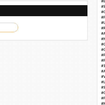
#E
#
#C
#F
#
#R
#A
#M
#C
#
#
#
#1
#A
#
#
#S
#G
#F
#M