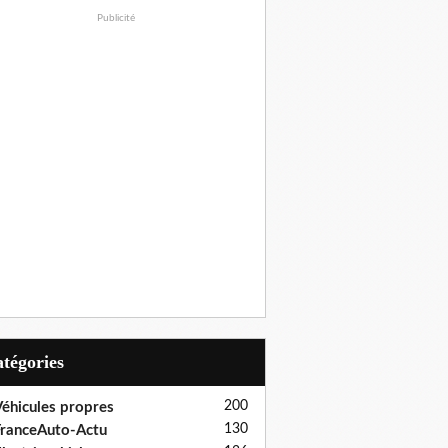
Publicité
Catégories
200
éhicules propres
130
ranceAuto-Actu