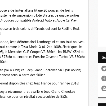
sera de jantes alliage titane 20 pouces, de freins
stème de suspension piloté Bilstein, de quatre sorties
8,4 pouces compatible Android Auto et Apple CarPlay.
oposé en trois coloris différents qui sont le Redline Red,
.
 monde, Jeep détrône ainsi Lamborghini et son tout nouveau
tout comme le Tesla Model X (612ch 100% électrique), le
€), le Mercedes GLE Coupé (V8 585ch), les BMW X5M et
S
 575ch) ou encore les Porsche Cayenne Turbo (V8 550ch)
10ch).
te (V6 430ch) et...Jeep Grand Cherokee SRT (V8 468ch)
iennent sous la barre des 500ch!
eront disponibles chez Jeep France pour l'année 2018!
sey a récemment retravaillé le Jeep Grand Cherokee
uissance pour un résultat spectaculaire de 852ch!!!