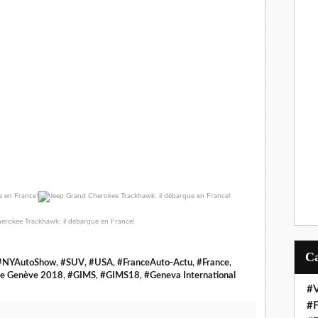
#NYAutoShow
,
#SUV
,
#USA
,
#FranceAuto-Actu
,
#France
,
de Genève 2018
,
#GIMS
,
#GIMS18
,
#Geneva International
#V
#F