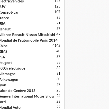
126
lectricvehicles
125
SUV
107
oncept-car
85
rance
71
USA
57
enault
47
lliance Renault Nissan Mitsubishi
ondial de l'automobile Paris 2014
41
42
hine
40
GIMS
37
PSA
33
Peugeot
32
00% électrique
31
llemagne
30
Volkswagen
27
Lyon
25
alon de Genève 2013
24
eneva International Motor Show
23
ord
22
ondial Auto