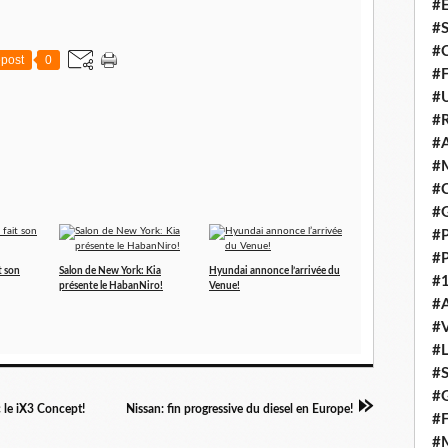
#E
#
#C
post
0
#F
#
#R
#A
#M
#C
#
#
#
 son
Salon de New York: Kia
Hyundai annonce l’arrivée du
#1
présente le HabanNiro!
Venue!
#A
#
#
#S
#G
 le iX3 Concept!
Nissan: fin progressive du diesel en Europe!
#F
#M