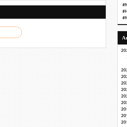
#M
#
#M
20
20
20
20
20
20
20
20
20
20