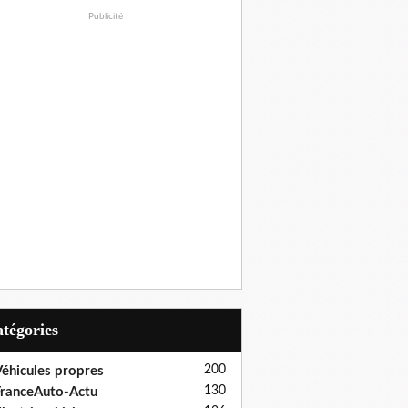
Publicité
Catégories
200
éhicules propres
130
ranceAuto-Actu