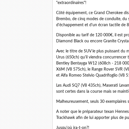
"extraordinaires"!
Côté équipement, ce Grand Cherokee dispo
Brembo, de cinq modes de conduite, du sy
d'échappement et d'un écran tactile de 
Disponible au tarif de 120 000€, il est pr
Diamond Black ou encore Granite Crystal
Avec le titre de SUV le plus puissant du
Urus (650ch) qu'il viendra concurrencer 
Bentley Bentayga W12 (608ch - 218 000
X6M (V8 575ch), le Range Rover SVR (V8
et Alfa Romeo Stelvio Quadrifoglio (V8 5
Les Audi SQ7 (V8 435ch), Maserati Levan
sont certes dans la course mais se maint
Malheureusement, seuls 30 exemplaires s
A noter que le préparateur texan Hennes
Trackhawk afin de lui apporter plus de p
Jusqu'où ira-t-on?!