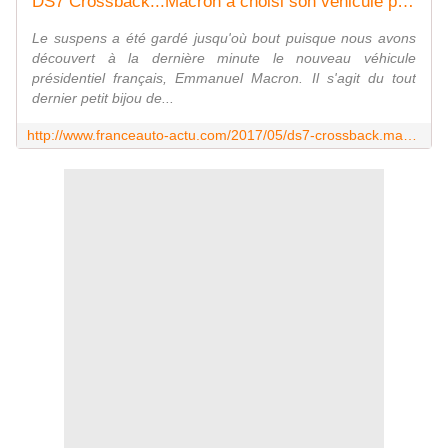
DS7 Crossback...Macron a choisi son véhicule présidentiel! - FranceAuto-actu - actualité automobile régionale et internationale
Le suspens a été gardé jusqu'où bout puisque nous avons
découvert à la dernière minute le nouveau véhicule
présidentiel français, Emmanuel Macron. Il s'agit du tout
dernier petit bijou de...
http://www.franceauto-actu.com/2017/05/ds7-crossback.macron-a-choisi-son-vehicule-presidentiel.html