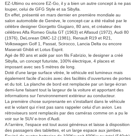
EZ-Ultimo ou encore EZ-Go, il y a bien un autre concept à ne pas
louper, celui de GFG Style et sa Sibylla.
En effet, présenté en mars dernier en première mondiale au
salon automobile de Genève, le concept-car a été réalisé par le
célèbre designer Giorgetto Giugiaro, 80 ans, et créateur des
célèbres Alfa Romeo Giulia GT (1963) et Alfasud (1972), Audi 80
(1976), DeLorean DMC-12 (1981), Renault R19 et R21,
Volkswagen Golf 1, Passat, Scirocco, Lancia Delta ou encore
Maserati Ghibli et Lotus Esprit.
Agé de 80 ans et aidé par son fils Fabrizio, le designer a créé
Sibylla, un concept futuriste, 100% électrique, 4 places et
imposant avec ses 5 mètres de long.
Doté d'une large surface vitrée, le véhicule est lumineux mais
également facile d'accès avec des facilités d'ouvertures de portes
et du toit. La planche de bord est remplacée par un large écran
demi-lune faisant tout la largeur de la voiture et apportant des
informations sur l'environnement extérieur au conducteur.
La première chose surprenante en s'installant dans le véhicule
est le volant qui n'est pas sans rappeler celui d'un avion. Les
rétroviseurs sont remplacés par des caméras comme on a pu le
voir sur le SUV e-tron d'Audi.
A l'arrière, l'espace est tout aussi généreux et laisse à disposition
des passagers des tablettes, et un large espace aux jambes.