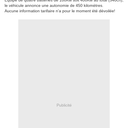
Equipé de quatre batteries de 100Kw soit 400Kw au total (540ch),
le véhicule annonce une autonomie de 450 kilomètres.
Aucune information tarifaire n'a pour le moment été dévoilée!
Publicité