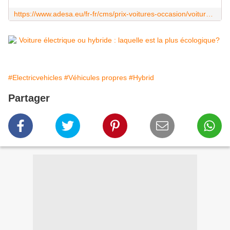
https://www.adesa.eu/fr-fr/cms/prix-voitures-occasion/voitures-economiques
#Electricvehicles
#Véhicules propres
#Hybrid
Partager