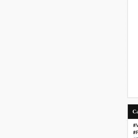
#V
#F