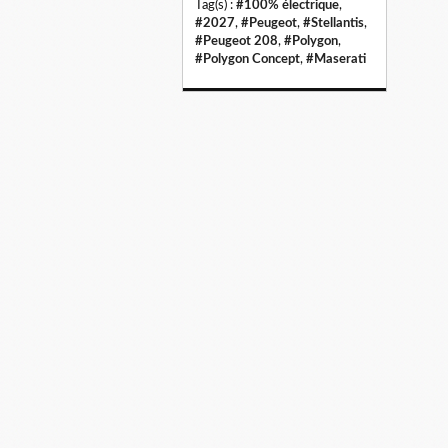
Tag(s) :
#100% électrique
,
#2027
,
#Peugeot
,
#Stellantis
,
#Peugeot 208
,
#Polygon
,
#Polygon Concept
,
#Maserati