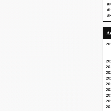
#M
#
#M
20
20
20
20
20
20
20
20
20
20