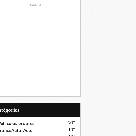
Publicité
Catégories
200
éhicules propres
130
ranceAuto-Actu