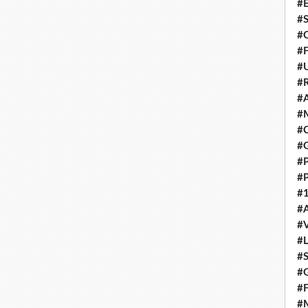
#E
#
#C
#F
#
#R
#A
#M
#C
#
#
#
#1
#A
#
#
#S
#G
#F
#M