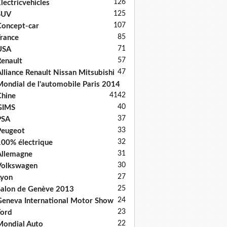
126
lectricvehicles
125
SUV
107
oncept-car
85
rance
71
USA
57
enault
47
lliance Renault Nissan Mitsubishi
ondial de l'automobile Paris 2014
41
42
hine
40
GIMS
37
PSA
33
Peugeot
32
00% électrique
31
llemagne
30
Volkswagen
27
Lyon
25
alon de Genève 2013
24
eneva International Motor Show
23
ord
22
ondial Auto