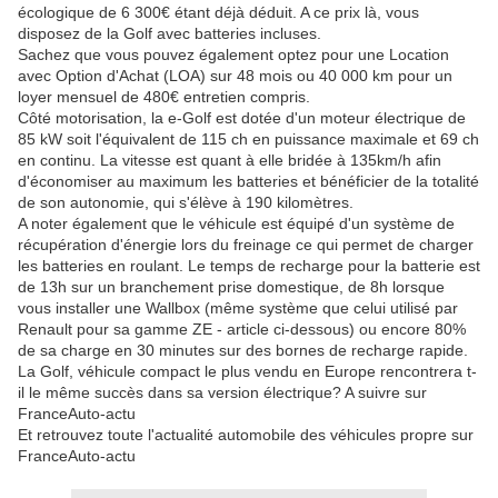
écologique de 6 300€ étant déjà déduit. A ce prix là, vous
disposez de la Golf avec batteries incluses.
Sachez que vous pouvez également optez pour une Location
avec Option d'Achat (LOA) sur 48 mois ou 40 000 km pour un
loyer mensuel de 480€ entretien compris.
Côté motorisation, la e-Golf est dotée d'un moteur électrique de
85 kW soit l'équivalent de 115 ch en puissance maximale et 69 ch
en continu. La vitesse est quant à elle bridée à 135km/h afin
d'économiser au maximum les batteries et bénéficier de la totalité
de son autonomie, qui s'élève à 190 kilomètres.
A noter également que le véhicule est équipé d'un système de
récupération d'énergie lors du freinage ce qui permet de charger
les batteries en roulant. Le temps de recharge pour la batterie est
de 13h sur un branchement prise domestique, de 8h lorsque
vous installer une Wallbox (même système que celui utilisé par
Renault pour sa gamme ZE - article ci-dessous) ou encore 80%
de sa charge en 30 minutes sur des bornes de recharge rapide.
La Golf, véhicule compact le plus vendu en Europe rencontrera t-
il le même succès dans sa version électrique? A suivre sur
FranceAuto-actu
Et retrouvez toute l'actualité automobile des véhicules propre sur
FranceAuto-actu