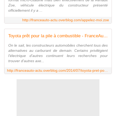
format micro-citadine mais bien effectivement de la Renault
Zoe, véhicule électrique du constructeur présenté
officiellement il y a ...
http://franceauto-actu.overblog.com/appelez-moi.zoe
Toyota prêt pour la pile à combustible - FranceAuto-actu - actualité automobile en France et à l'étranger
On le sait, les constructeurs automobiles cherchent tous des
alternatives au carburant de demain. Certains privilégient
l'électrique d'autres continuent leurs recherches pour
trouver d'autres axe...
http://franceauto-actu.overblog.com/2014/07/toyota-pret-pour-la-pile-a-combustible.html