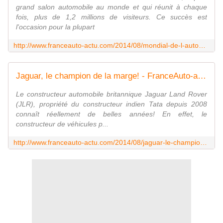
grand salon automobile au monde et qui réunit à chaque
fois, plus de 1,2 millions de visiteurs. Ce succès est
l'occasion pour la plupart
http://www.franceauto-actu.com/2014/08/mondial-de-l-automobile-le-grand-rendez-vous.html
Jaguar, le champion de la marge! - FranceAuto-actu - actualité automobile régionale et internationale
Le constructeur automobile britannique Jaguar Land Rover
(JLR), propriété du constructeur indien Tata depuis 2008
connaît réellement de belles années! En effet, le
constructeur de véhicules p...
http://www.franceauto-actu.com/2014/08/jaguar-le-champion-de-la-marge.html