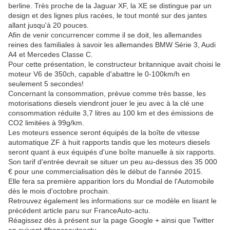
berline. Très proche de la Jaguar XF, la XE se distingue par un
design et des lignes plus racées, le tout monté sur des jantes
allant jusqu'à 20 pouces.
Afin de venir concurrencer comme il se doit, les allemandes
reines des familiales à savoir les allemandes BMW Série 3, Audi
A4 et Mercedes Classe C.
Pour cette présentation, le constructeur britannique avait choisi le
moteur V6 de 350ch, capable d'abattre le 0-100km/h en
seulement 5 secondes!
Concernant la consommation, prévue comme très basse, les
motorisations diesels viendront jouer le jeu avec à la clé une
consommation réduite 3,7 litres au 100 km et des émissions de
CO2 limitées à 99g/km.
Les moteurs essence seront équipés de la boîte de vitesse
automatique ZF à huit rapports tandis que les moteurs diesels
seront quant à eux équipés d'une boîte manuelle à six rapports.
Son tarif d'entrée devrait se situer un peu au-dessus des 35 000
€ pour une commercialisation dès le début de l'année 2015.
Elle fera sa première apparition lors du Mondial de l'Automobile
dès le mois d'octobre prochain.
Retrouvez également les informations sur ce modèle en lisant le
précédent article paru sur FranceAuto-actu.
Réagissez dès à présent sur la page Google + ainsi que Twitter