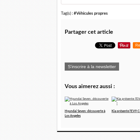
Tag(s) :
#Véhicules propres
Partager cet article
Re
S'inscrire à la newsletter
Vous aimerez aussi :
Hyundai Seven: découverte à
Kia présente l’EV9 C
Los Angeles