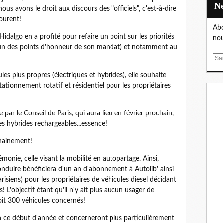
ous avons le droit aux discours des "officiels", c'est-à-dire
ourent!
Abo
Hidalgo en a profité pour refaire un point sur les priorités
nou
(l'un des points d'honneur de son mandat) et notamment au
E
m
cules plus propres (électriques et hybrides), elle souhaite
a
stationnement rotatif et résidentiel pour les propriétaires
i
l
e par le Conseil de Paris, qui aura lieu en février prochain,
les hybrides rechargeables...essence!
chainement!
onie, celle visant la mobilité en autopartage. Ainsi,
nduire bénéficiera d'un an d'abonnement à Autolib' ainsi
isiens) pour les propriétaires de véhicules diesel décidant
! L'objectif étant qu'il n'y ait plus aucun usager de
 soit 300 véhicules concernés!
 ce début d'année et concerneront plus particulièrement