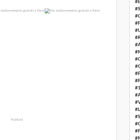
#E
#
#C
#F
#
#R
#A
#M
#C
#
#
#
#1
#A
#
#
#S
Publicité
#G
#F
#M