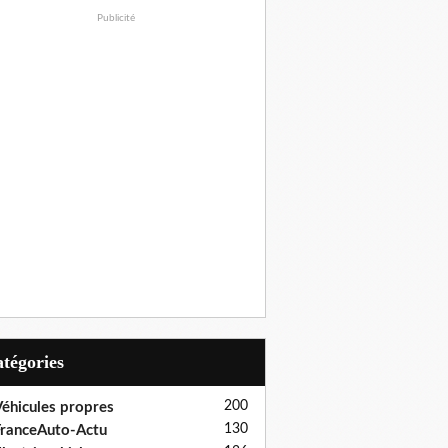
Publicité
Catégories
200
éhicules propres
130
ranceAuto-Actu