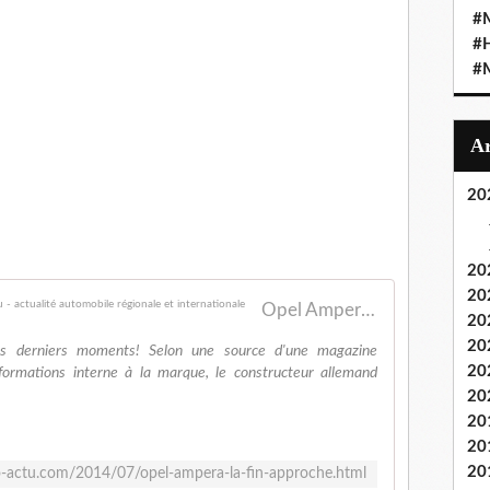
#M
#
#M
20
20
20
Opel Ampera...la fin approche! - FranceAuto-actu - actualité automobile régionale et internationale
20
20
s derniers moments! Selon une source d'une magazine
20
rmations interne à la marque, le constructeur allemand
20
20
20
20
-actu.com/2014/07/opel-ampera-la-fin-approche.html