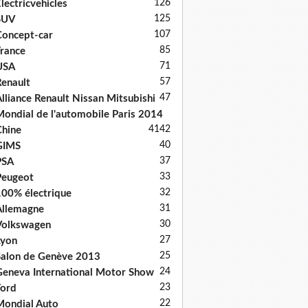
126
lectricvehicles
125
SUV
107
oncept-car
85
rance
71
USA
57
enault
47
lliance Renault Nissan Mitsubishi
ondial de l'automobile Paris 2014
41
42
hine
40
GIMS
37
PSA
33
Peugeot
32
00% électrique
31
llemagne
30
Volkswagen
27
Lyon
25
alon de Genève 2013
24
eneva International Motor Show
23
ord
22
ondial Auto