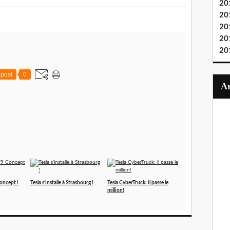
20
20
20
20
20
post
0
oncept !
Tesla s’installe à Strasbourg !
Tesla CyberTruck: il passe le
million!