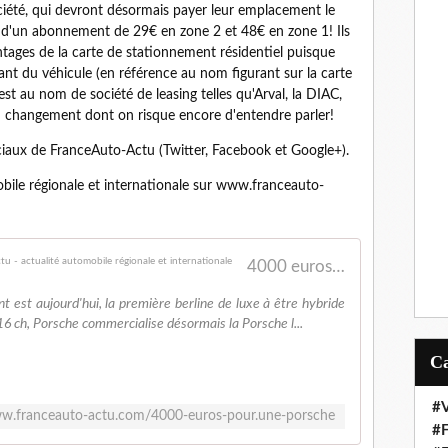
ociété, qui devront désormais payer leur emplacement le
r d'un abonnement de 29€ en zone 2 et 48€ en zone 1! Ils
tages de la carte de stationnement résidentiel puisque
sant du véhicule (en référence au nom figurant sur la carte
e est au nom de société de leasing telles qu'Arval, la DIAC,
changement dont on risque encore d'entendre parler!
ciaux de FranceAuto-Actu (Twitter, Facebook et Google+).
obile régionale et internationale sur www.franceauto-
4000 euros pour....une Porsche! - FranceAuto-actu - actualité automobile régionale et internationale
 est aujourd'hui, la première berline de luxe à être hybride
6 ch, Porsche commercialise désormais la Porsche l...
#V
ww.franceauto-actu.com/4000-euros-pour.une-porsche
#F