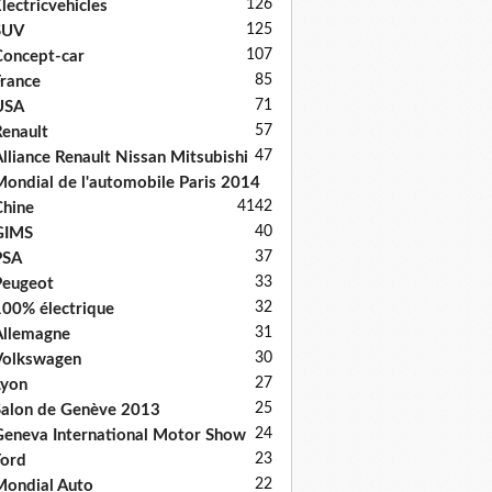
126
lectricvehicles
125
SUV
107
oncept-car
85
rance
71
USA
57
enault
47
lliance Renault Nissan Mitsubishi
ondial de l'automobile Paris 2014
41
42
hine
40
GIMS
37
PSA
33
Peugeot
32
00% électrique
31
llemagne
30
Volkswagen
27
Lyon
25
alon de Genève 2013
24
eneva International Motor Show
23
ord
22
ondial Auto