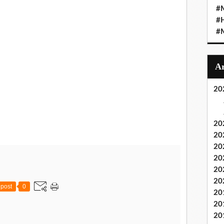
#M
#
#M
20
20
20
20
20
20
20
post
0
20
20
20