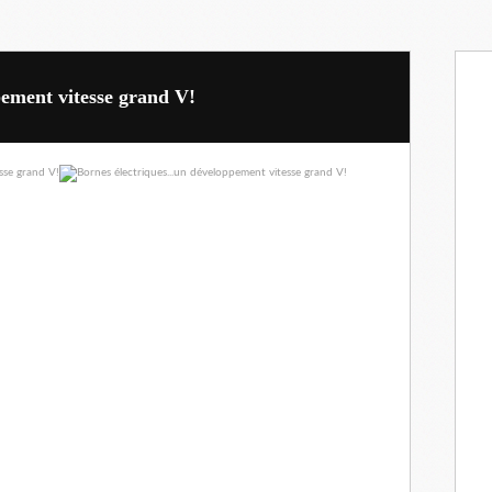
pement vitesse grand V!