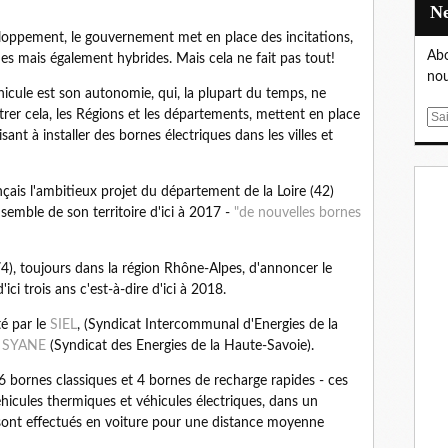
veloppement, le gouvernement met en place des incitations,
Abo
ues mais également hybrides. Mais cela ne fait pas tout!
nou
véhicule est son autonomie, qui, la plupart du temps, ne
rer cela, les Régions et les départements, mettent en place
E
nt à installer des bornes électriques dans les villes et
m
a
i
çais l'ambitieux projet du département de la Loire (42)
l
nsemble de son territoire d'ici à 2017 -
"de nouvelles bornes
(74), toujours dans la région Rhône-Alpes, d'annoncer le
i trois ans c'est-à-dire d'ici à 2018.
té par le
SIEL
, (Syndicat Intercommunal d'Energies de la
e
SYANE
(Syndicat des Energies de la Haute-Savoie).
bornes classiques et 4 bornes de recharge rapides - ces
 véhicules thermiques et véhicules électriques, dans un
nt effectués en voiture pour une distance moyenne