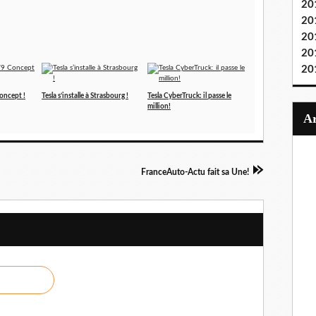
20
20
20
20
20
oncept !
Tesla s’installe à Strasbourg !
Tesla CyberTruck: il passe le
million!
FranceAuto-Actu fait sa Une!