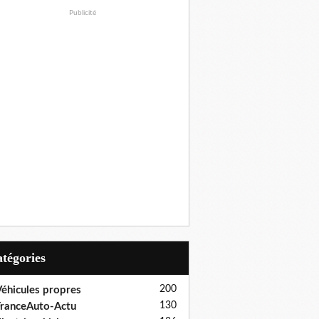
Publicité
Catégories
200
éhicules propres
130
ranceAuto-Actu