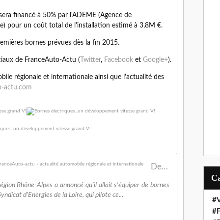
ci sera financé à 50% par l'ADEME (Agence de
e) pour un coût total de l'installation estimé à 3,8M €.
remières bornes prévues dès la fin 2015.
ciaux de FranceAuto-Actu (
Twitter
,
Facebook
et
Google+
).
ile régionale et internationale ainsi que l'actualité des
o-actu.com
De nouvelles bornes électriques dans la Loire! - FranceAuto-actu - actualité automobile régionale et internationale
égion Rhône-Alpes a annoncé qu'il allait s'équiper de bornes
ndicat d'Energies de la Loire, qui pilote ce...
#V
#F