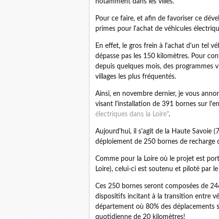
notamment dans les villes.
Pour ce faire, et afin de favoriser ce dé
primes pour l'achat de véhicules électriq
En effet, le gros frein à l'achat d'un tel 
dépasse pas les 150 kilomètres. Pour cont
depuis quelques mois, des programmes visa
villages les plus fréquentés.
Ainsi, en novembre dernier, je vous annon
visant l'installation de 391 bornes sur l'e
électriques dans la Loire"
.
Aujourd'hui, il s'agit de la Haute Savoie 
déploiement de 250 bornes de recharge d'ic
Comme pour la Loire où le projet est por
Loire), celui-ci est soutenu et piloté par l
Ces 250 bornes seront composées de 246 
dispositifs incitant à la transition entre
département où 80% des déplacements so
quotidienne de 20 kilomètres!