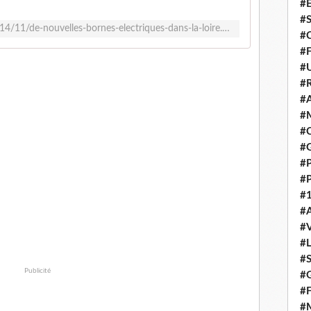
#E
#
http://www.franceauto-actu.com/2014/11/de-nouvelles-bornes-electriques-dans-la-loire.html
#C
#F
#
#R
#A
#M
#C
#
#
#
#1
#A
#
#
#S
Publicité
#G
#F
#M