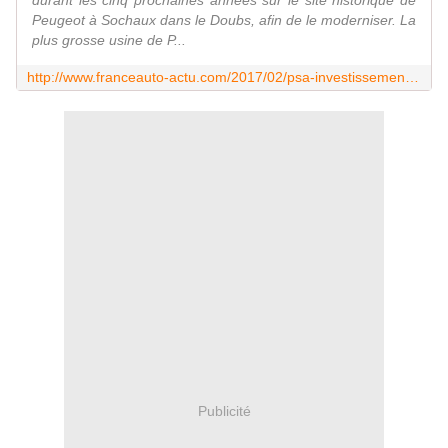
durant les cinq prochaines années sur le site historique de
Peugeot à Sochaux dans le Doubs, afin de le moderniser. La
plus grosse usine de P...
http://www.franceauto-actu.com/2017/02/psa-investissement-massivement-a-sochaux.html
Publicité