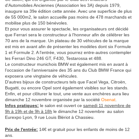
d'Automobiles Anciennes (Association les 3A) depuis 1979,
inaugure sa 39e édition cette année. Avec une superficie de plus
de 55 000m2, le salon accueille pas moins de 478 marchands et
mobilise plus de 150 bénévoles.
Et pour vous assurer le spectacle, les organisateurs ont décidé
que Ferrari sera le constructeur à l'honneur afin de célébrer les
70 ans de la marque. Un plateau de 30 véhicules de la marque
est mis en avant afin de présenter les modèles dont six Formule
1 et Formule 2. A l'entrée, vous pourrez entre-autres contempler
les Ferrari Dino 246 GT, F430, Testarossa et 488.
Le constructeur munichois BMW est également mis en avant à
l'occasion de l'anniversaire des 35 ans du Club BMW France qui
exposera une vingtaine de véhicules.
D'autres bijoux de constructeurs tels que Facel Vega, Citroën,
Bugatti, ou encore Opel sont également visibles sur les stands.
Enfin, et pour clôturer le tout, une vente aux enchères aura lieu
dimanche 12 novembre organisée par la société
Osenat
.
Infos pratiques:
le salon est ouvert ce
samedi 11 novembre de
9h à 19h et de 9h à 18h
le dimanche 12 novembre au salon
Eurexpo Lyon, 9 rue Louis Blériot à Chassieu.
Prix de l'entrée:
14€ et gratuit pour les enfants de moins de 12
ans.