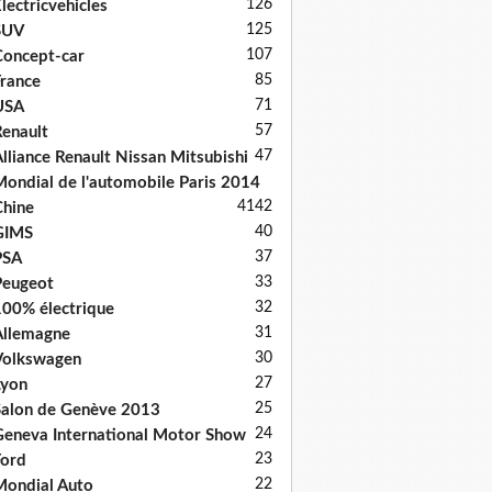
126
lectricvehicles
125
SUV
107
oncept-car
85
rance
71
USA
57
enault
47
lliance Renault Nissan Mitsubishi
ondial de l'automobile Paris 2014
41
42
hine
40
GIMS
37
PSA
33
Peugeot
32
00% électrique
31
llemagne
30
Volkswagen
27
Lyon
25
alon de Genève 2013
24
eneva International Motor Show
23
ord
22
ondial Auto