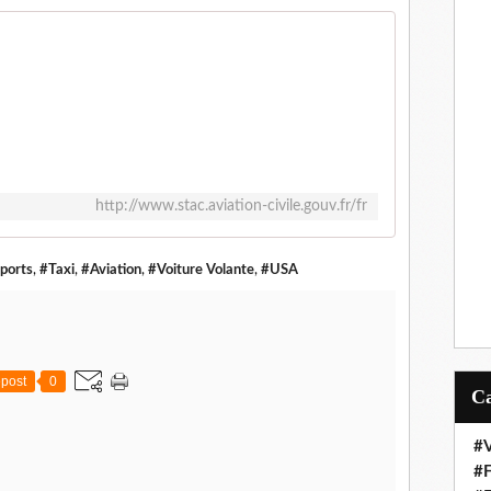
http://www.stac.aviation-civile.gouv.fr/fr
ports
,
#Taxi
,
#Aviation
,
#Voiture Volante
,
#USA
post
0
#V
#F