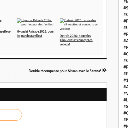
#E
#
#C
#F
#
hauffeur-
Hyundai Palisade 2026: pour
#R
les grandes familles !
Detroit 2026 : nouvelles
silhouettes et concepts en
#A
vedette!
#M
#C
#
#
Double récompense pour Nissan avec le Serena!
#
#1
#A
#
#
#S
#G
#F
#M