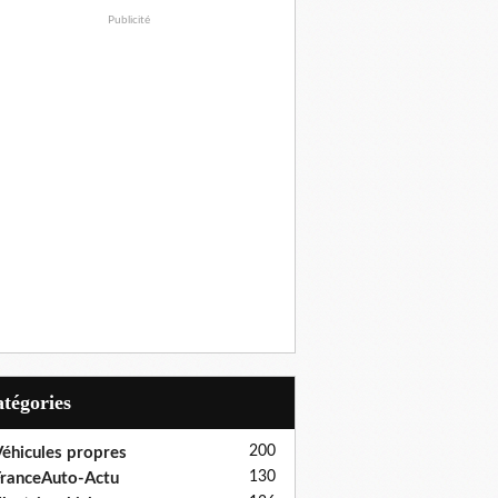
Publicité
Catégories
200
éhicules propres
130
ranceAuto-Actu