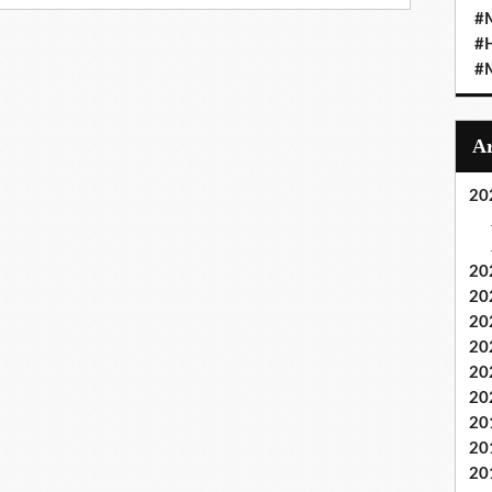
#M
#
#M
20
20
20
20
20
20
20
20
20
20