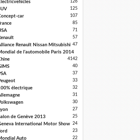
126
lectricvehicles
125
SUV
107
oncept-car
85
rance
71
USA
57
enault
47
lliance Renault Nissan Mitsubishi
ondial de l'automobile Paris 2014
41
42
hine
40
GIMS
37
PSA
33
Peugeot
32
00% électrique
31
llemagne
30
Volkswagen
27
Lyon
25
alon de Genève 2013
24
eneva International Motor Show
23
ord
22
ondial Auto