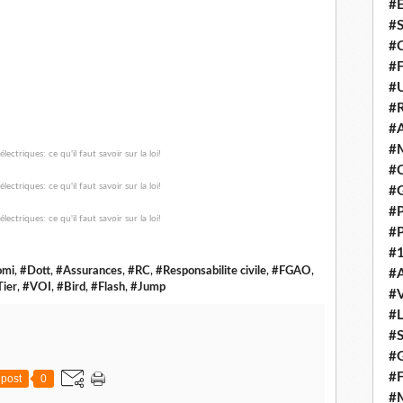
#E
#
#C
#F
#
#R
#A
#M
#C
#
#
#
#1
omi
,
#Dott
,
#Assurances
,
#RC
,
#Responsabilite civile
,
#FGAO
,
#A
Tier
,
#VOI
,
#Bird
,
#Flash
,
#Jump
#
#
#S
#G
#F
post
0
#M