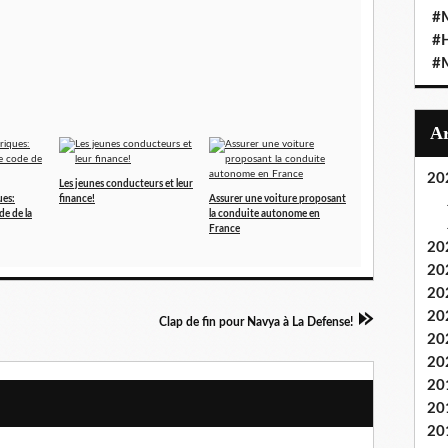
#M
#
#M
20
Les jeunes conducteurs et leur
ues:
finance!
Assurer une voiture proposant
de de la
la conduite autonome en
France
20
20
20
20
Clap de fin pour Navya à La Defense!
20
20
20
20
20