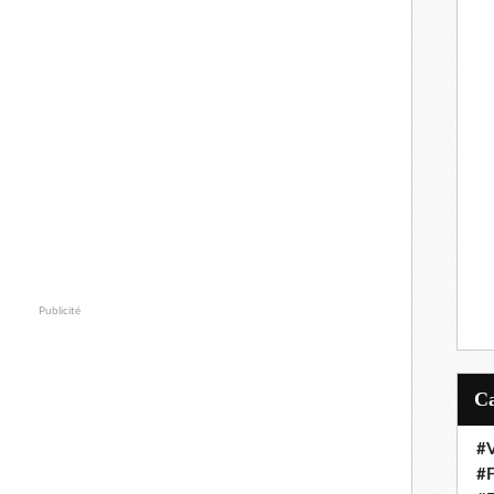
Publicité
#V
#F