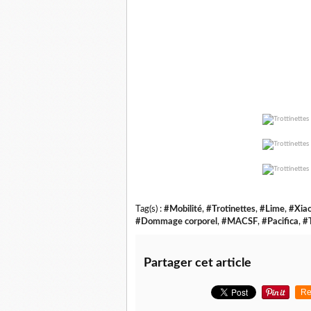
Tag(s) :
#Mobilité
,
#Trotinettes
,
#Lime
,
#Xia
#Dommage corporel
,
#MACSF
,
#Pacifica
,
#
Partager cet article
Re