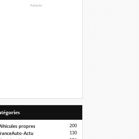
Publicité
Catégories
200
éhicules propres
130
ranceAuto-Actu