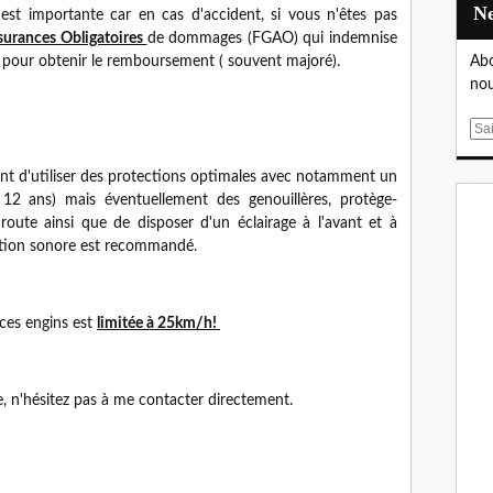
est importante car en cas d'accident, si vous n'êtes pas
surances Obligatoires
de dommages (FGAO) qui indemnise
s pour obtenir le remboursement ( souvent majoré).
Abo
nou
E
m
a
tant d'utiliser des protections optimales avec notamment un
i
 12 ans) mais éventuellement des genouillères, protège-
l
a route ainsi que de disposer d'un éclairage à l'avant et à
sation sonore est recommandé.
 ces engins est
limitée à 25km/h!
 n'hésitez pas à me contacter directement.