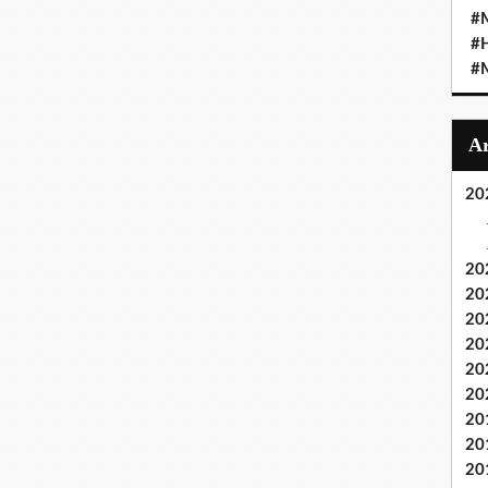
#M
#
#M
20
20
20
20
20
20
20
20
20
20