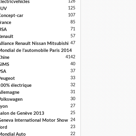
126
lectricvehicles
125
SUV
107
oncept-car
85
rance
71
USA
57
enault
47
lliance Renault Nissan Mitsubishi
ondial de l'automobile Paris 2014
41
42
hine
40
GIMS
37
PSA
33
Peugeot
32
00% électrique
31
llemagne
30
Volkswagen
27
Lyon
25
alon de Genève 2013
24
eneva International Motor Show
23
ord
22
ondial Auto