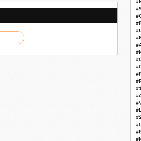
#E
#
#C
#F
#
#R
#A
#M
#C
#
#
#
#1
#A
#
#
#S
#G
#F
#M