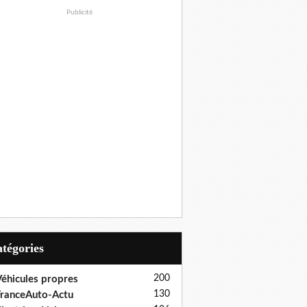
Publicité
Catégories
200
éhicules propres
130
ranceAuto-Actu