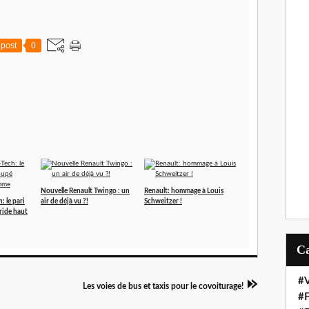
post
0
Nouvelle Renault Twingo : un
Renault: hommage à Louis
: le pari
air de déjà vu ?!
Schweitzer !
ride haut
#V
Les voies de bus et taxis pour le covoiturage!
#F