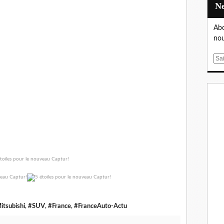
Abo
nou
E
m
a
i
l
itsubishi
,
#SUV
,
#France
,
#FranceAuto-Actu