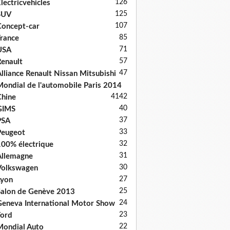
126
lectricvehicles
125
SUV
107
oncept-car
85
rance
71
USA
57
enault
47
lliance Renault Nissan Mitsubishi
ondial de l'automobile Paris 2014
41
42
hine
40
GIMS
37
PSA
33
Peugeot
32
00% électrique
31
llemagne
30
Volkswagen
27
Lyon
25
alon de Genève 2013
24
eneva International Motor Show
23
ord
22
ondial Auto