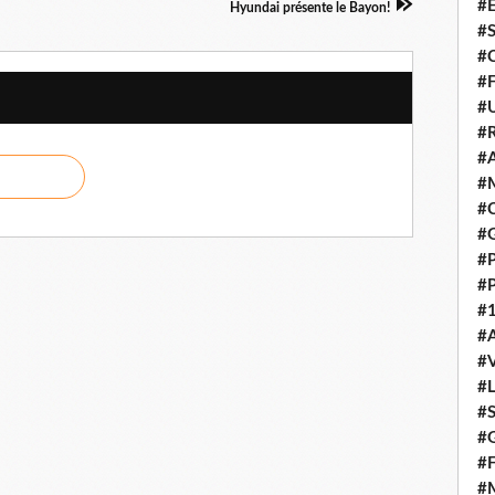
#E
Hyundai présente le Bayon!
#
#C
#F
#
#R
#A
#M
#C
#
#
#
#1
#A
#
#
#S
#G
#F
#M