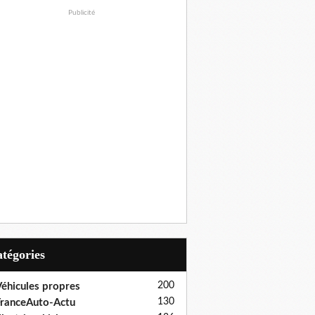
Publicité
Catégories
200
éhicules propres
130
ranceAuto-Actu