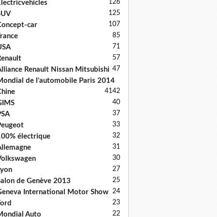
126
lectricvehicles
125
SUV
107
oncept-car
85
rance
71
USA
57
enault
47
lliance Renault Nissan Mitsubishi
ondial de l'automobile Paris 2014
41
42
hine
40
GIMS
37
PSA
33
Peugeot
32
00% électrique
31
llemagne
30
Volkswagen
27
Lyon
25
alon de Genève 2013
24
eneva International Motor Show
23
ord
22
ondial Auto