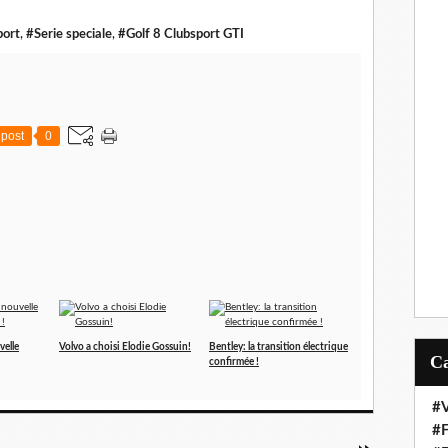
port
,
#Serie speciale
,
#Golf 8 Clubsport GTI
post
0
velle
Volvo a choisi Elodie Gossuin!
Bentley: la transition électrique
confirmée !
#V
#F