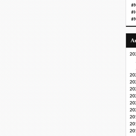
#M
#
#M
20
20
20
20
20
20
20
20
20
20