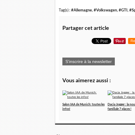
Tag(s) :
#Allemagne
,
#Volkswagen
,
#GTI
,
#S
Partager cet article
Re
S'inscrire à la newsletter
Vous aimerez aussi :
Salon IAA de Munich: toutes les
Dacia Jogger : la nou
infos!
familiale 7 places !