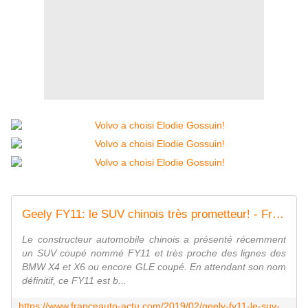
Geely FY11: le SUV chinois très prometteur! - FranceAuto-actu - actualité automobile régionale et internationale
Le constructeur automobile chinois a présenté récemment
un SUV coupé nommé FY11 et très proche des lignes des
BMW X4 et X6 ou encore GLE coupé. En attendant son nom
définitif, ce FY11 est b...
https://www.franceauto-actu.com/2019/02/geely-fy11-le-suv-chinois-tres-prometteur.html