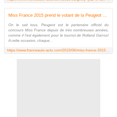
Miss France 2015 prend le volant de la Peugeot 208! - FranceAuto-actu - actualité automobile régionale et internationale
On le sait tous, Peugeot est le partenaire officiel du
concours Miss France depuis de très nombreuses années,
comme il l'est également pour le tournoi de Rolland Garros!
A cette occasion, chaque...
https://www.franceauto-actu.com/2015/06/miss-france-2015-prend-le-volant-de-la-peugeot-208.html