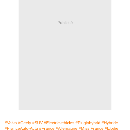
Publicité
#Volvo
#Geely
#SUV
#Electricvehicles
#Pluginhybrid
#Hybride
#FranceAuto-Actu
#France
#Allemagne
#Miss France
#Elodie