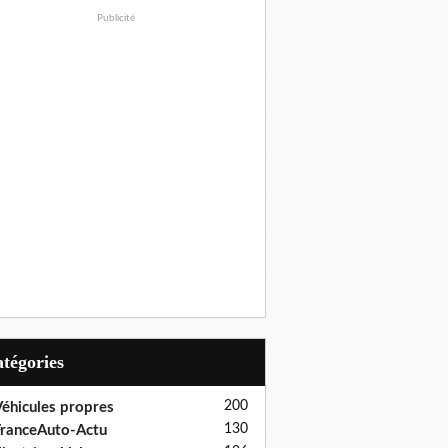
Publicité
Catégories
200
éhicules propres
130
ranceAuto-Actu