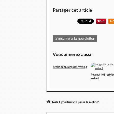
Partager cet article
Re
S'inscrire à la newsletter
Vous aimerez aussi :
Article publié depuis Overblog
Peugeot 408 restylée 
arrive !
Tesla CyberTruck: il passe le million!