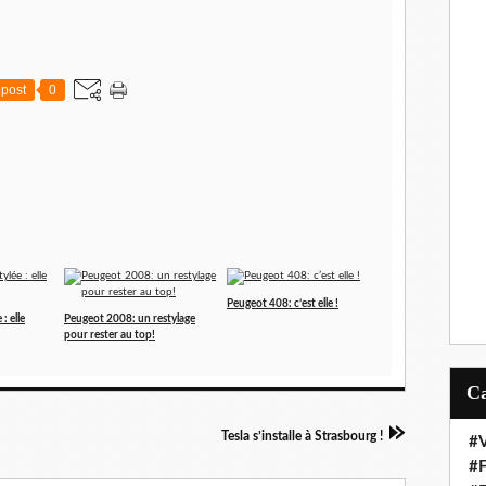
post
0
Peugeot 408: c’est elle !
: elle
Peugeot 2008: un restylage
pour rester au top!
Tesla s’installe à Strasbourg !
#V
#F