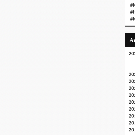
#M
#
#M
20
20
20
20
20
20
20
20
20
20