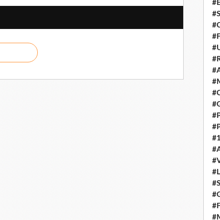
#E
#
#C
#F
#
#R
#A
#M
#C
#
#
#
#1
#A
#
#
#S
#G
#F
#M