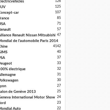
126
lectricvehicles
125
SUV
107
oncept-car
85
rance
71
USA
57
enault
47
lliance Renault Nissan Mitsubishi
ondial de l'automobile Paris 2014
41
42
hine
40
GIMS
37
PSA
33
Peugeot
32
00% électrique
31
llemagne
30
Volkswagen
27
Lyon
25
alon de Genève 2013
24
eneva International Motor Show
23
ord
22
ondial Auto