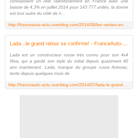
connaissent un réel ralentissement en France avec une
baisse de 4,3% en juillet 2014 pour 143 777 unités, la donne
est tout autre du côté de n...
http://franceauto-actu.overblog.com/2014/08/les-ventes-en-espagne-explosent.html
Lada...le grand retour se confirme! - FranceAuto-actu - actualité automobile en France et à l'étranger
Lada est un constructeur russe très connu pour son 4x4
Niva, qui a gardé son style du initial depuis quasiment 40
ans maintenant. Lada, marque du groupe russe Avtovaz,
tente depuis quelques mois de
http://franceauto-actu.overblog.com/2014/07/lada-le-grand-retour-se-confirme.html