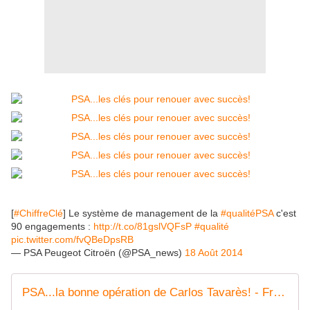
[
#ChiffreClé
] Le système de management de la
#qualitéPSA
c'est
90 engagements :
http://t.co/81gslVQFsP
#qualité
pic.twitter.com/fvQBeDpsRB
— PSA Peugeot Citroën (@PSA_news)
18 Août 2014
PSA...la bonne opération de Carlos Tavarès! - FranceAuto-actu - actualité automobile en France et à l'étranger