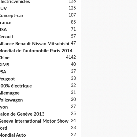
126
lectricvehicles
125
SUV
107
oncept-car
85
rance
71
USA
57
enault
47
lliance Renault Nissan Mitsubishi
ondial de l'automobile Paris 2014
41
42
hine
40
GIMS
37
PSA
33
Peugeot
32
00% électrique
31
llemagne
30
Volkswagen
27
Lyon
25
alon de Genève 2013
24
eneva International Motor Show
23
ord
22
ondial Auto