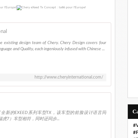
onal
he existing design team of Chery. Chery Design covers four
nguage and Quality, each ingeniously infused with Chinese ...
http://www.cheryinternational.com/
了全新的EXEED系列车型TX，该车型的前脸设计语言同
瑞虎7）车型相符，同时还同步...
#V
#F