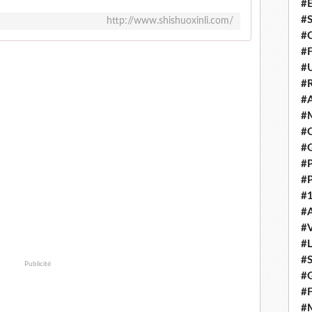
#E
#
http://www.shishuoxinli.com/
#C
#F
#
#R
#A
#M
#C
#
#
#
#1
#A
#
#
#S
Publicité
#G
#F
#M