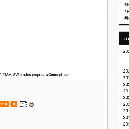
#M
#
#M
20
20
7
,
#IAA
,
#Véhicules propres
,
#Concept-car
20
20
20
20
post
0
20
20
20
20