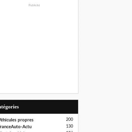
Publicité
Catégories
200
éhicules propres
130
ranceAuto-Actu