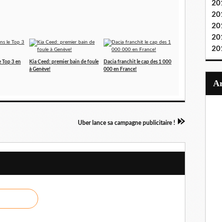
20
20
20
20
20
e Top 3 en
Kia Ceed: premier bain de foule
Dacia franchit le cap des 1 000
à Genève!
000 en France!
Uber lance sa campagne publicitaire !