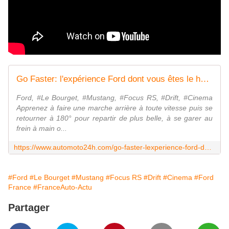
Go Faster: l'expérience Ford dont vous êtes le héros! - Automoto 24h
Ford, #Le Bourget, #Mustang, #Focus RS, #Drift, #Cinema
Apprenez à faire une marche arrière à toute vitesse puis se
retourner à 180° pour repartir de plus belle, à se garer au
frein à main o...
https://www.automoto24h.com/go-faster-lexperience-ford-dont-etes-heros/
#Ford
#Le Bourget
#Mustang
#Focus RS
#Drift
#Cinema
#Ford
France
#FranceAuto-Actu
Partager