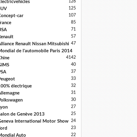
126
lectricvehicles
125
SUV
107
oncept-car
85
rance
71
USA
57
enault
47
lliance Renault Nissan Mitsubishi
ondial de l'automobile Paris 2014
41
42
hine
40
GIMS
37
PSA
33
Peugeot
32
00% électrique
31
llemagne
30
Volkswagen
27
Lyon
25
alon de Genève 2013
24
eneva International Motor Show
23
ord
22
ondial Auto