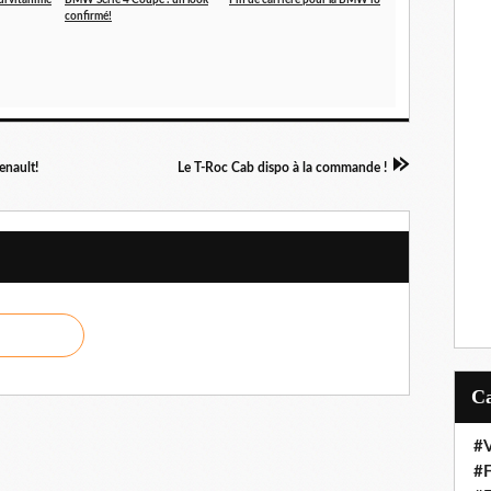
rvitanimé
BMW Série 4 Coupé : un look
Fin de carrière pour la BMW i8
confirmé!
enault!
Le T-Roc Cab dispo à la commande !
#V
#F