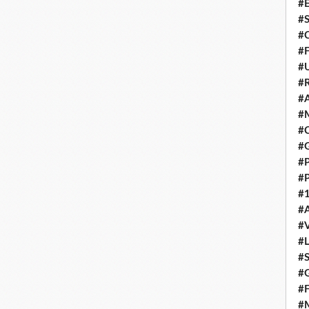
#E
#
#C
#F
#
#R
#A
#M
#C
#
#
#
#1
#A
#
#
#S
#G
#F
#M