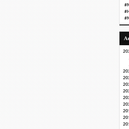
#M
#
#M
20
20
20
20
20
20
20
20
20
20