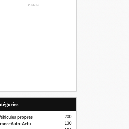
Publicité
Catégories
200
éhicules propres
130
ranceAuto-Actu