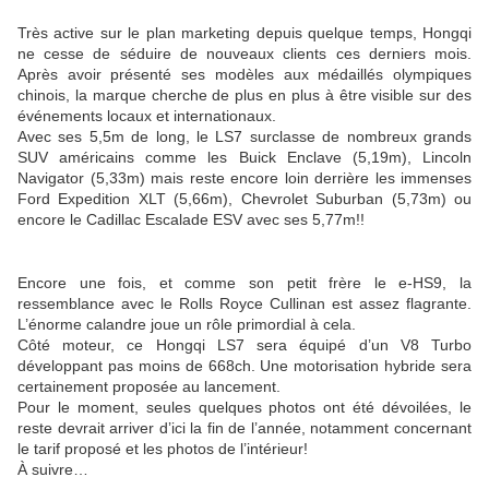
Très active sur le plan marketing depuis quelque temps, Hongqi
ne cesse de séduire de nouveaux clients ces derniers mois.
Après avoir présenté ses modèles aux médaillés olympiques
chinois, la marque cherche de plus en plus à être visible sur des
événements locaux et internationaux.
Avec ses 5,5m de long, le LS7 surclasse de nombreux grands
SUV américains comme les Buick Enclave (5,19m), Lincoln
Navigator (5,33m) mais reste encore loin derrière les immenses
Ford Expedition XLT (5,66m), Chevrolet Suburban (5,73m) ou
encore le Cadillac Escalade ESV avec ses 5,77m!!
Encore une fois, et comme son petit frère le e-HS9, la
ressemblance avec le Rolls Royce Cullinan est assez flagrante.
L’énorme calandre joue un rôle primordial à cela.
Côté moteur, ce Hongqi LS7 sera équipé d’un V8 Turbo
développant pas moins de 668ch. Une motorisation hybride sera
certainement proposée au lancement.
Pour le moment, seules quelques photos ont été dévoilées, le
reste devrait arriver d’ici la fin de l’année, notamment concernant
le tarif proposé et les photos de l’intérieur!
À suivre…