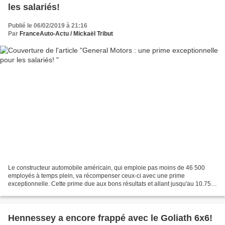
les salariés!
Publié le 06/02/2019 à 21:16
Par
FranceAuto-Actu / Mickaël Tribut
Le constructeur automobile américain, qui emploie pas moins de 46 500
employés à temps plein, va récompenser ceux-ci avec une prime
exceptionnelle. Cette prime due aux bons résultats et allant jusqu'au 10.750
dollars, sera versée par chèque aux salariés...
Hennessey a encore frappé avec le Goliath 6x6!