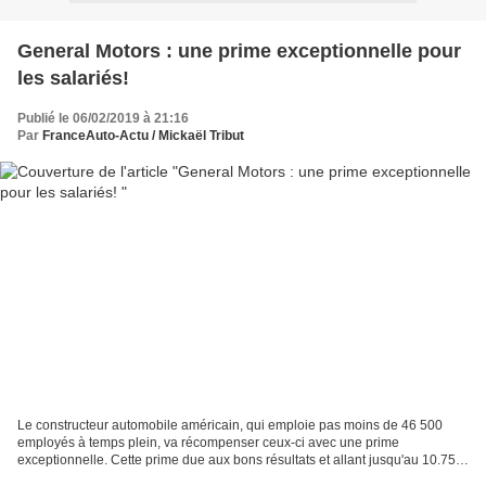
General Motors : une prime exceptionnelle pour
les salariés!
Publié le 06/02/2019 à 21:16
Par
FranceAuto-Actu / Mickaël Tribut
Le constructeur automobile américain, qui emploie pas moins de 46 500
employés à temps plein, va récompenser ceux-ci avec une prime
exceptionnelle. Cette prime due aux bons résultats et allant jusqu'au 10.750
dollars, sera versée par chèque aux salariés...