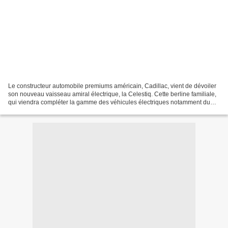
Le constructeur automobile premiums américain, Cadillac, vient de dévoiler
son nouveau vaisseau amiral électrique, la Celestiq. Cette berline familiale,
qui viendra compléter la gamme des véhicules électriques notamment du
SUV Lyriq, s’inscrit dans un...