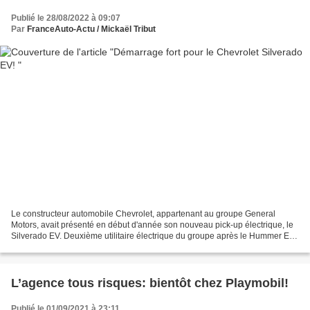
Publié le 28/08/2022 à 09:07
Par
FranceAuto-Actu / Mickaël Tribut
Le constructeur automobile Chevrolet, appartenant au groupe General
Motors, avait présenté en début d'année son nouveau pick-up électrique, le
Silverado EV. Deuxième utilitaire électrique du groupe après le Hummer EV,
la version électrique du Silverado...
L’agence tous risques: bientôt chez Playmobil!
Publié le 01/09/2021 à 23:11