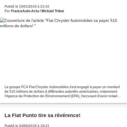
Publié le 10/01/2019 à 23:42
Par
FranceAuto-Actu / Mickaël Tribut
Le groupe FCA Fiat Chrysler Automobiles s'est engagé à payer un montant
de 515 millions de dollars à différentes autorités américaines, notamment
l'Agence de Protection de l'Environnement (EPA), l'accusant d'avoir installé
un logiciel visant à fausser...
La Fiat Punto tire sa révérence!
Publié le 04/06/2018 à 18:21