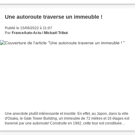
que ce soit des marques...
Une autoroute traverse un immeuble !
Publié le 15/08/2022 à 11:07
Par
FranceAuto-Actu / Mickaël Tribut
Une anecdote plutôt intéressante et insolite: En effet, au Japon, dans la ville
d'Osaka, le Gate Tower Building, un immeuble de 72 mètres et 16 étages est
traversé par une autoroute! Construite en 1992, cette tour est constituée
d'une structure spéciale...