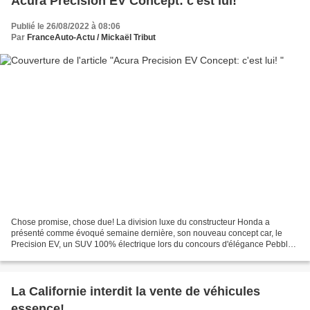
Acura Precision EV Concept: c'est lui!
Publié le 26/08/2022 à 08:06
Par
FranceAuto-Actu / Mickaël Tribut
Chose promise, chose due! La division luxe du constructeur Honda a
présenté comme évoqué semaine dernière, son nouveau concept car, le
Precision EV, un SUV 100% électrique lors du concours d'élégance Pebble
Beach. Préfigurant les futurs lignes de la marque,...
La Californie interdit la vente de véhicules
essence!