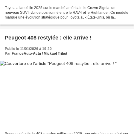
Toyota a lancé fin 2025 sur le marché américain le Crown Signia, un
nouveau SUV hybride positionné entre le RAV4 et le Highlander. Ce modèle
marque une évolution stratégique pour Toyota aux États-Unis, où la
demande pour des SUV électrifiés confortables...
Peugeot 408 restylée : elle arrive !
Publié le 11/01/2026 à 19:20
Par
FranceAuto-Actu / Mickaël Tribut
Peugeot dévoile la 408 restylée millésime 2026, une mise à jour stratégique