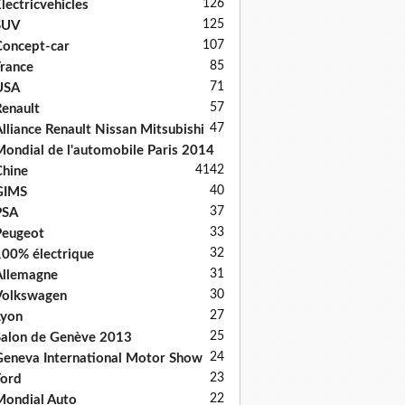
126
lectricvehicles
125
SUV
107
oncept-car
85
rance
71
USA
57
enault
47
lliance Renault Nissan Mitsubishi
ondial de l'automobile Paris 2014
41
42
hine
40
GIMS
37
PSA
33
Peugeot
32
00% électrique
31
llemagne
30
Volkswagen
27
Lyon
25
alon de Genève 2013
24
eneva International Motor Show
23
ord
22
ondial Auto