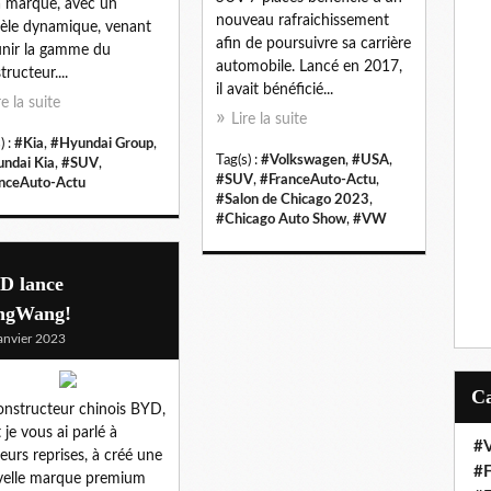
a marque, avec un
nouveau rafraichissement
le dynamique, venant
afin de poursuivre sa carrière
unir la gamme du
automobile. Lancé en 2017,
tructeur....
il avait bénéficié...
re la suite
Lire la suite
) :
#Kia
,
#Hyundai Group
,
Tag(s) :
#Volkswagen
,
#USA
,
ndai Kia
,
#SUV
,
#SUV
,
#FranceAuto-Actu
,
nceAuto-Actu
#Salon de Chicago 2023
,
#Chicago Auto Show
,
#VW
D lance
ngWang!
anvier 2023
onstructeur chinois BYD,
 je vous ai parlé à
#V
ieurs reprises, à créé une
#F
elle marque premium