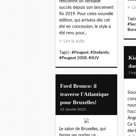
rencontre un véritable
succès depuis son lancement
Li
fin 2019. Pour cette nouvelle
Tag(s
édition, qui arrivera dès cet
#Sec
été en concession, le style a
Born
été revu pour...
Lire la suite
Tag(s) :
#Peugeot
,
#Stellantis
,
Kia
#Peugeot 2008
,
#SUV
dan
7 Ma
Ford Bronco: il
Souv
traverse l'Atlantique
cons
pour Bruxelles!
nous
22 Janvier 2023
l’oc
Ange
Ce S
Le salon de Bruxelles, qui
élec
ferme ses portes ce