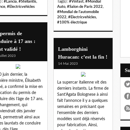
) :
#Lancia
,
#Stellantis
,
Tag(s) :
#Vinfast
,
#Mondial
nce
,
#Electricvehicles
Auto
,
#Salon de Paris 2022
,
#Mondial de l’automobile
2022
,
#Electricvehicles
,
#100% électrique
 permis de
duire à 17 ans :
st validé !
Lamborghini
uillet 2023
Huracan: c’est la fin !
14 Mai 2023
S
 juin dernier, la
ière ministre, Élisabeth
La supercar italienne vit des
é, a confirmé la mise en
derniers instants. La firme de
ication du permis de
Sant’Agata Bolognese à ainsi
uire dès l’âge de 17 ans.
fait l’annonce il y a quelques
hangement, qui
semaines en précisant que
rviendrait dès janvier
l’ensemble des derniers
, permettrait ainsi aux
modèles sont déjà réservés
es lauréats de conduire
pour fabrication. Ainsi,
, dès l’âge...