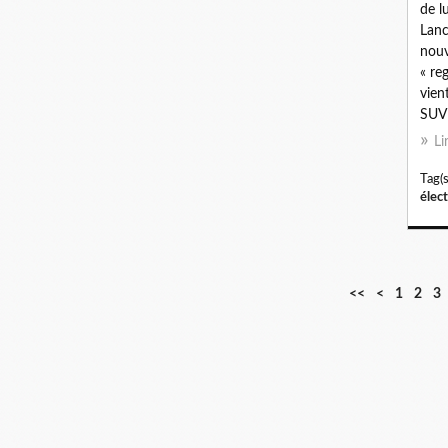
de 
Lanc
nouv
« re
vien
SUV 
Li
Tag(s
élec
<<
<
1
2
3