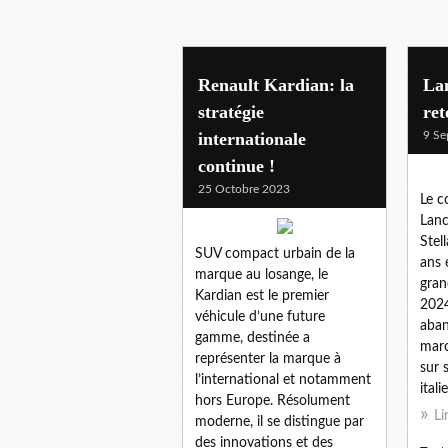
Renault Kardian: la
Lan
stratégie
ret
internationale
9 Se
continue !
25 Octobre 2023
Le c
Lanc
Stel
SUV compact urbain de la
ans 
marque au losange, le
gran
Kardian est le premier
2024
véhicule d’une future
aban
gamme, destinée a
marc
représenter la marque à
sur 
l’international et notamment
itali
hors Europe. Résolument
Li
moderne, il se distingue par
des innovations et des