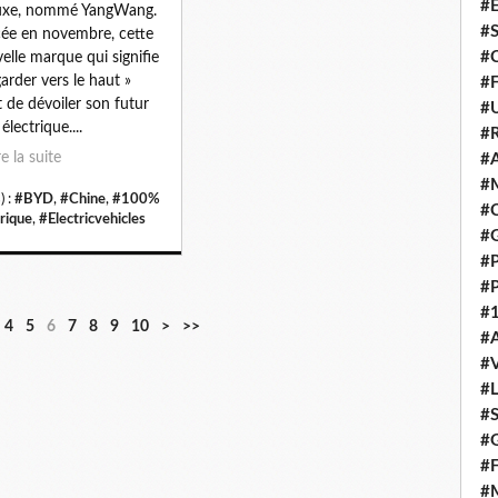
#E
luxe, nommé YangWang.
#
ée en novembre, cette
#C
elle marque qui signifie
garder vers le haut »
#F
t de dévoiler son futur
#
électrique....
#R
re la suite
#A
#M
) :
#BYD
,
#Chine
,
#100%
#C
trique
,
#Electricvehicles
#
#
#
#1
2
3
4
5
6
7
8
9
4
5
6
7
8
9
10
>
>>
#A
0
0
0
0
0
0
0
0
#
#
#S
#G
#F
#M