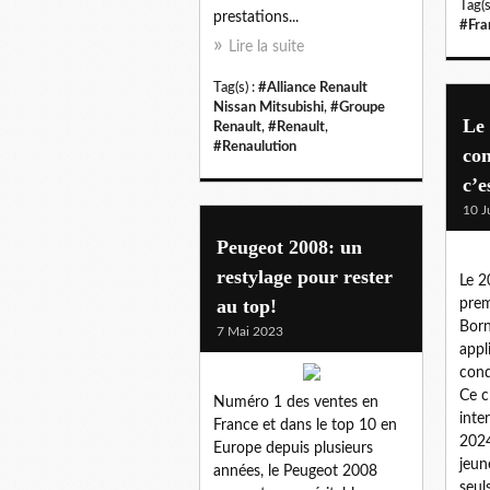
Tag(s
prestations...
#Fra
Lire la suite
Tag(s) :
#Alliance Renault
Nissan Mitsubishi
,
#Groupe
Le
Renault
,
#Renault
,
#Renaulution
con
c’e
10 J
Peugeot 2008: un
restylage pour rester
Le 20
au top!
prem
Born
7 Mai 2023
appl
cond
Ce c
Numéro 1 des ventes en
inte
France et dans le top 10 en
2024
Europe depuis plusieurs
jeun
années, le Peugeot 2008
seuls