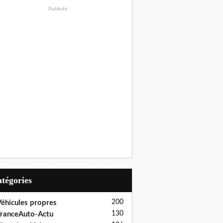
Publicité
Catégories
200
éhicules propres
130
ranceAuto-Actu