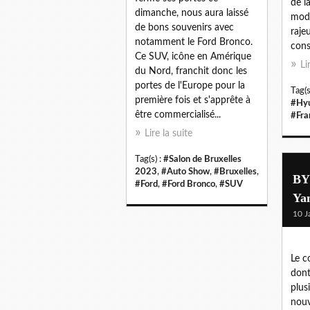
de l
dimanche, nous aura laissé
modè
de bons souvenirs avec
raje
notamment le Ford Bronco.
cons
Ce SUV, icône en Amérique
Li
du Nord, franchit donc les
portes de l'Europe pour la
Tag(s
première fois et s'apprête à
#Hyu
être commercialisé...
#Fra
Lire la suite
Tag(s) :
#Salon de Bruxelles
2023
,
#Auto Show
,
#Bruxelles
,
BY
#Ford
,
#Ford Bronco
,
#SUV
Ya
10 J
Le c
dont
plus
nouv