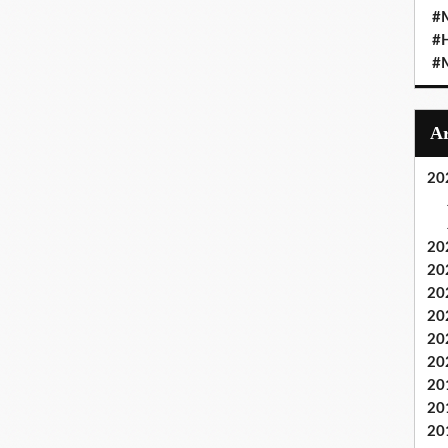
#M
#
#M
20
20
20
20
20
20
20
20
20
20