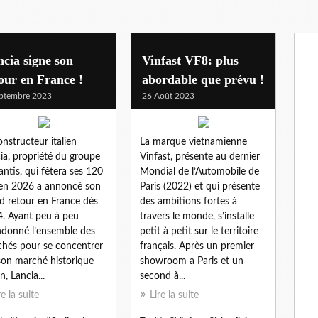
cia signe son
Vinfast VF8: plus
our en France !
abordable que prévu !
ptembre 2023
26 Août 2023
onstructeur italien
La marque vietnamienne
ia, propriété du groupe
Vinfast, présente au dernier
lantis, qui fêtera ses 120
Mondial de l’Automobile de
en 2026 a annoncé son
Paris (2022) et qui présente
d retour en France dès
des ambitions fortes à
. Ayant peu à peu
travers le monde, s’installe
donné l’ensemble des
petit à petit sur le territoire
hés pour se concentrer
français. Après un premier
son marché historique
showroom a Paris et un
en, Lancia...
second à...
re la suite
Lire la suite