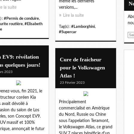
même les dernières
re la suite
versions,...
Lire la suite
Abo
) :
#Permis de conduire
,
nou
urite routière
,
#Elisabeth
Tag(s) :
#Lamborghini
,
e
#Supercar
E
m
a
i
 EV9: révélation
Cure de fraicheur
l
s quelques jours!
pour le Volkswagen
rs 2023
Atlas !
23 Février 2023
enez-vous, fin 2021, le
tructeur coréen Kia
Principalement
 avait dévoilé à
commercialisé en Amérique
casion du salon de Los
du Nord, Russie ou Chine
les, son Concept EV9.
sous l'appelation Teramont,
UV massif et 100%
le Volkswagen Atlas, ce grand
trique, annonçait le futur
SUV 7 places bénéficie d'un